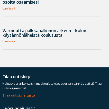
osoita osaamisesi
Lue lisää
Varmuutta palkkahallinnon arkeen – kolme
käytännönläheistä koulutusta
Lue lisää
Tilaa uutiskirje
Haluatko ajankohtaisimmat koulutukset suoraan sähköpostiisi? Tilaa
uutiskirjeemme!
Tilaa uutiskirje tästä
Työsuhdejuristit