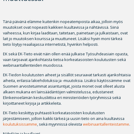
Tänä päivänä elämme kuitenkin nopeatempoista aikaa, jolloin myös
muutokset ovat nopeasti kaikkien kuultavissa ja nähtävissä. Siinä
vaiheessa, kun kirjaa laaditaan, taitetaan, painetaan ja julkaistaan, ovat
lait jo muutoksen kourissa ja muuttuneet. Lisäksi hyvin moni tärkeä
tieto löytyy reaaliajassa internetistä, hyvinkin helposti.
EK sekä EK-Tieto eivät näin ollen enää julkaise Työsuhdeasiain opasta,
vaan tarjoavat ajankohtaista tietoa korkeatasoisten koulutusten sekä
webinaaritallenteiden muodossa.
EK-Tiedon koulutusten aiheet ja sisällöt seuraavat tarkasti ajankohtaisia
aiheita, erilaisia lakiehdotuksia ja -muutoksia. Lisäksi käytössämme ovat
Suomen arvostetuimmat asiantuntijat, joista monet ovat olleet alusta
alkaen mukana eri lainsäädäntöjen valmistelussa, edustaneet
Elinkeinoelämän keskusliittoa eri ministeriöiden työryhmissä sekä
kirjoittaneet kirjoja ja artikkeleita.
EK-Tieto keskittyy puhtaasti korkeatasoisten koulutusten
järjestämiseen, jolloin kaikki tärkeä ja uusin tieto on aina kuultavissa
koulutuksissamme
, sekä myynnissä olevista
webinaaritallenteistamme
.
Nähdään ja kuullaan!