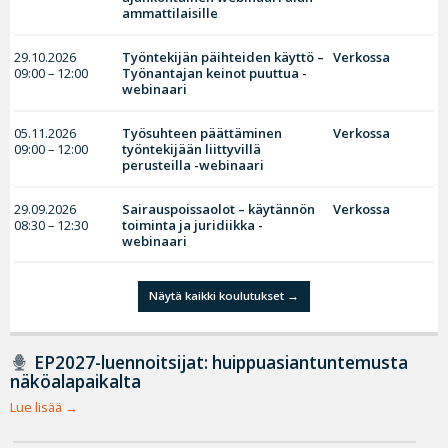
ammattilaisille
29.10.2026
Työntekijän päihteiden käyttö –
Verkossa
09:00 – 12:00
Työnantajan keinot puuttua -
webinaari
05.11.2026
Työsuhteen päättäminen
Verkossa
09:00 – 12:00
työntekijään liittyvillä
perusteilla -webinaari
29.09.2026
Sairauspoissaolot – käytännön
Verkossa
08:30 – 12:30
toiminta ja juridiikka -
webinaari
Näytä kaikki koulutukset
EP2027-luennoitsijat: huippuasiantuntemusta
näköalapaikalta
Lue lisää