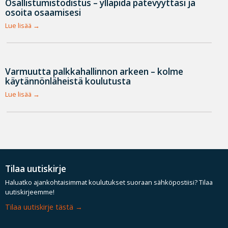
Osallistumistodistus – ylläpidä pätevyyttäsi ja
osoita osaamisesi
Lue lisää
Varmuutta palkkahallinnon arkeen – kolme
käytännönläheistä koulutusta
Lue lisää
Tilaa uutiskirje
Haluatko ajankohtaisimmat koulutukset suoraan sähköpostiisi? Tilaa
uutiskirjeemme!
Tilaa uutiskirje tästä