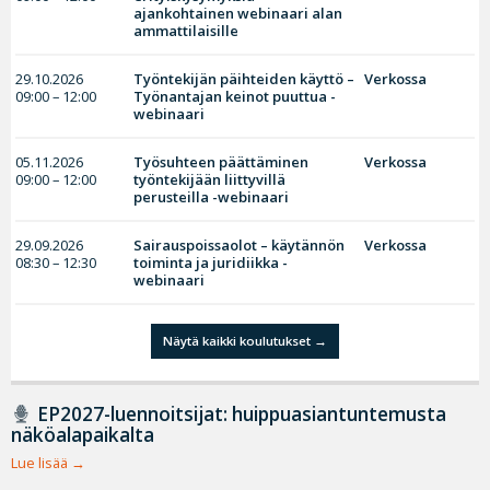
ajankohtainen webinaari alan
ammattilaisille
29.10.2026
Työntekijän päihteiden käyttö –
Verkossa
09:00 – 12:00
Työnantajan keinot puuttua -
webinaari
05.11.2026
Työsuhteen päättäminen
Verkossa
09:00 – 12:00
työntekijään liittyvillä
perusteilla -webinaari
29.09.2026
Sairauspoissaolot – käytännön
Verkossa
08:30 – 12:30
toiminta ja juridiikka -
webinaari
Näytä kaikki koulutukset
EP2027-luennoitsijat: huippuasiantuntemusta
näköalapaikalta
Lue lisää