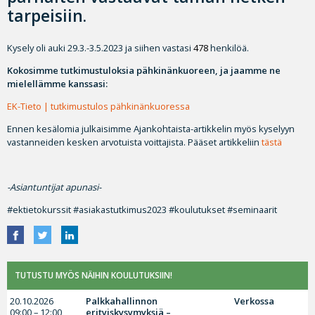
tarpeisiin.
Kysely oli auki 29.3.-3.5.2023 ja siihen vastasi
478
henkilöä.
Kokosimme tutkimustuloksia pähkinänkuoreen, ja jaamme ne
mielellämme kanssasi:
EK-Tieto | tutkimustulos pähkinänkuoressa
Ennen kesälomia julkaisimme Ajankohtaista-artikkelin myös kyselyyn
vastanneiden kesken arvotuista voittajista. Pääset artikkeliin
tästä
-Asiantuntijat apunasi-
#ektietokurssit #asiakastutkimus2023 #koulutukset #seminaarit
TUTUSTU MYÖS NÄIHIN KOULUTUKSIIN!
20.10.2026
Palkkahallinnon
Verkossa
09:00 – 12:00
erityiskysymyksiä –