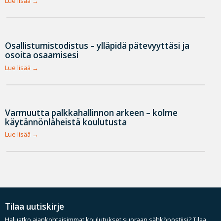
Lue lisää
Osallistumistodistus – ylläpidä pätevyyttäsi ja
osoita osaamisesi
Lue lisää
Varmuutta palkkahallinnon arkeen – kolme
käytännönläheistä koulutusta
Lue lisää
Tilaa uutiskirje
Haluatko ajankohtaisimmat koulutukset suoraan sähköpostiisi? Tilaa