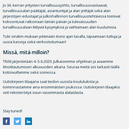
Jo 36. kerran yritysten turvallisuusjohto, turvallisuusvastaavat,
turvallisuusalan päättäjät, asiantuntijat ja alan yrittäjät sekä alan
järjestöjen edustajat ja julkishallinnon turvallisuustehtävissä toimivat
kokoontuvat ratkomaan tämän päivän ja tulevaisuuden
turvallisuusalaan liittyviä kysymyksiä ja vaihtamaan alan kuulumisia.
Tule sinäkin mukaan pitämään itsesi ajan tasalla, tapaamaan tuttuja ja
uusia kasvoja sekä verkostoitumaan!
Missä, mitä milloin?
TN36 järjestetään 4.-5.6.2020. Julkaisemme ohjelman ja avaamme
ilmoittautumisen alkuvuoden aikana. Seuraa meitä siis tarkasti täällä
kotisivuillamme sekä somessa.
Uutiskirjeen tilaajana saat tiedon uusista koulutukista ja
toiminnastamme aina ensimmäisten joukossa. Uutiskirjeen tilaajaksi
voit rekisteröityä sivun vasemmasta alalaidasta.
Stay tuned!