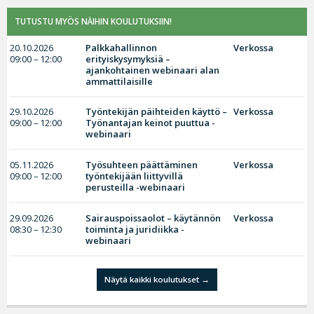
TUTUSTU MYÖS NÄIHIN KOULUTUKSIIN!
20.10.2026
Palkkahallinnon
Verkossa
09:00 – 12:00
erityiskysymyksiä –
ajankohtainen webinaari alan
ammattilaisille
29.10.2026
Työntekijän päihteiden käyttö –
Verkossa
09:00 – 12:00
Työnantajan keinot puuttua -
webinaari
05.11.2026
Työsuhteen päättäminen
Verkossa
09:00 – 12:00
työntekijään liittyvillä
perusteilla -webinaari
29.09.2026
Sairauspoissaolot – käytännön
Verkossa
08:30 – 12:30
toiminta ja juridiikka -
webinaari
Näytä kaikki koulutukset