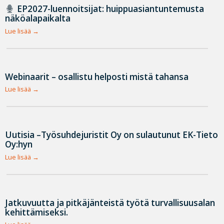
EP2027-luennoitsijat: huippuasiantuntemusta
näköalapaikalta
Lue lisää
Webinaarit – osallistu helposti mistä tahansa
Lue lisää
Uutisia –Työsuhdejuristit Oy on sulautunut EK-Tieto
Oy:hyn
Lue lisää
Jatkuvuutta ja pitkäjänteistä työtä turvallisuusalan
kehittämiseksi.