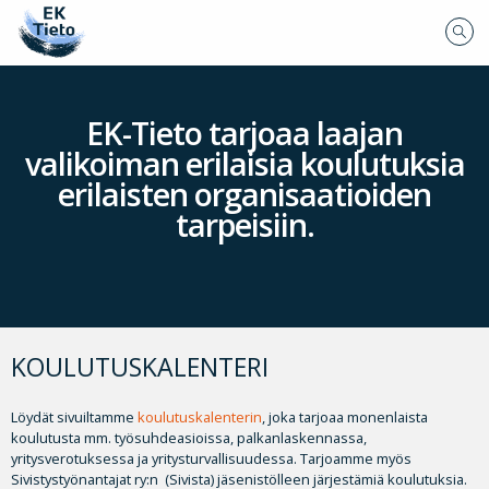
EK-Tieto tarjoaa laajan
valikoiman erilaisia koulutuksia
erilaisten organisaatioiden
tarpeisiin.
KOULUTUSKALENTERI
Löydät sivuiltamme
koulutuskalenterin
, joka tarjoaa monenlaista
koulutusta mm. työsuhdeasioissa, palkanlaskennassa,
yritysverotuksessa ja yritysturvallisuudessa. Tarjoamme myös
Sivistystyönantajat ry:n (Sivista) jäsenistölleen järjestämiä koulutuksia.