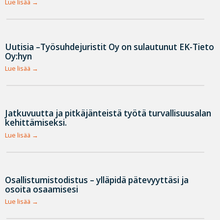
Lue lisää
Uutisia –Työsuhdejuristit Oy on sulautunut EK-Tieto
Oy:hyn
Lue lisää
Jatkuvuutta ja pitkäjänteistä työtä turvallisuusalan
kehittämiseksi.
Lue lisää
Osallistumistodistus – ylläpidä pätevyyttäsi ja
osoita osaamisesi
Lue lisää