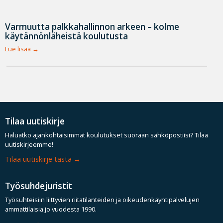
Varmuutta palkkahallinnon arkeen – kolme
käytännönläheistä koulutusta
Lue lisää
Tilaa uutiskirje
Haluatko ajankohtaisimmat koulutukset suoraan sähköpostiisi? Tilaa
uutiskirjeemme!
Tilaa uutiskirje tästä
Työsuhdejuristit
Työsuhteisiin liittyvien riitatilanteiden ja oikeudenkäyntipalvelujen
ammattilaisia jo vuodesta 1990.