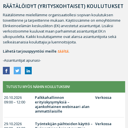
RÄÄTÄLÖIDYT (YRITYSKOHTAISET) KOULUTUKSET
Räätälöimme mielellämme organisaatiollesi sopivan koulutuksen
toiveittenne ja tarpeittenne mukaan. Käytössämme on emoyhtiömme
Elinkeinoelämän keskusliiton (EK) arvostetut asiantuntijat. Lisäksi
verkostoomme kuuluvat maan parhaimmat asiantuntijat EK:n
ulkopuolelta. Kaikki kouluttajamme ovat alansa asiantuntijoita sekä
selkeäsanaisia kouluttajia ja luennoitsijoita.
Lähetä tarjouspyyntösi meille
täältä
.
-Asiantuntijat apunasi-
TUTUSTU MYÖS NÄIHIN KOULUTUKSIIN!
20.10.2026
Palkkahallinnon
Verkossa
09:00 – 12:00
erityiskysymyksiä –
ajankohtainen webinaari alan
ammattilaisille
29.10.2026
Työntekijän päihteiden käyttö –
Verkossa