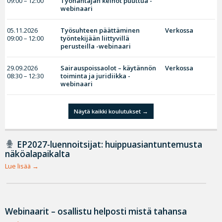
09:00 – 12:00
Työnantajan keinot puuttua -
webinaari
05.11.2026
Työsuhteen päättäminen
Verkossa
09:00 – 12:00
työntekijään liittyvillä
perusteilla -webinaari
29.09.2026
Sairauspoissaolot – käytännön
Verkossa
08:30 – 12:30
toiminta ja juridiikka -
webinaari
Näytä kaikki koulutukset
EP2027-luennoitsijat: huippuasiantuntemusta
näköalapaikalta
Lue lisää
Webinaarit – osallistu helposti mistä tahansa