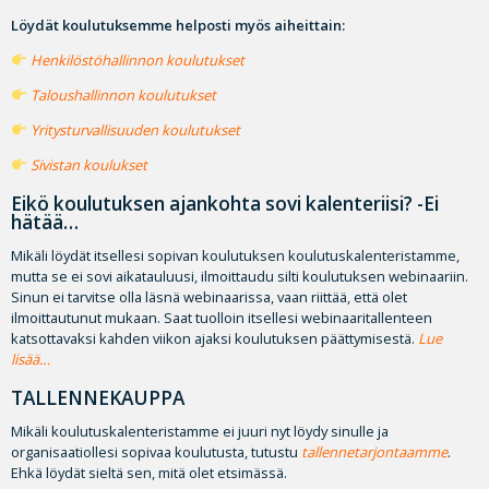
Löydät koulutuksemme helposti myös aiheittain:
Henkilöstöhallinnon koulutukset
Taloushallinnon koulutukset
Yritysturvallisuuden koulutukset
Sivistan koulukset
Eikö koulutuksen ajankohta sovi kalenteriisi? -Ei
hätää…
Mikäli löydät itsellesi sopivan koulutuksen koulutuskalenteristamme,
mutta se ei sovi aikatauluusi, ilmoittaudu silti koulutuksen webinaariin.
Sinun ei tarvitse olla läsnä webinaarissa, vaan riittää, että olet
ilmoittautunut mukaan. Saat tuolloin itsellesi webinaaritallenteen
katsottavaksi kahden viikon ajaksi koulutuksen päättymisestä.
Lue
lisää
…
TALLENNEKAUPPA
Mikäli koulutuskalenteristamme ei juuri nyt löydy sinulle ja
organisaatiollesi sopivaa koulutusta, tutustu
tallennetarjontaamme
.
Ehkä löydät sieltä sen, mitä olet etsimässä.