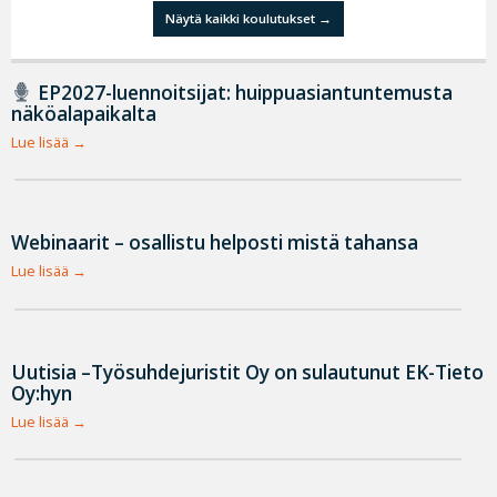
Näytä kaikki koulutukset
EP2027-luennoitsijat: huippuasiantuntemusta
näköalapaikalta
Lue lisää
Webinaarit – osallistu helposti mistä tahansa
Lue lisää
Uutisia –Työsuhdejuristit Oy on sulautunut EK-Tieto
Oy:hyn
Lue lisää