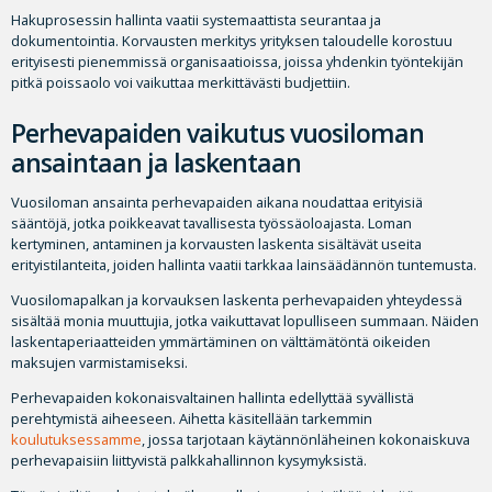
Hakuprosessin hallinta vaatii systemaattista seurantaa ja
dokumentointia. Korvausten merkitys yrityksen taloudelle korostuu
erityisesti pienemmissä organisaatioissa, joissa yhdenkin työntekijän
pitkä poissaolo voi vaikuttaa merkittävästi budjettiin.
Perhevapaiden vaikutus vuosiloman
ansaintaan ja laskentaan
Vuosiloman ansainta perhevapaiden aikana noudattaa erityisiä
sääntöjä, jotka poikkeavat tavallisesta työssäoloajasta. Loman
kertyminen, antaminen ja korvausten laskenta sisältävät useita
erityistilanteita, joiden hallinta vaatii tarkkaa lainsäädännön tuntemusta.
Vuosilomapalkan ja korvauksen laskenta perhevapaiden yhteydessä
sisältää monia muuttujia, jotka vaikuttavat lopulliseen summaan. Näiden
laskentaperiaatteiden ymmärtäminen on välttämätöntä oikeiden
maksujen varmistamiseksi.
Perhevapaiden kokonaisvaltainen hallinta edellyttää syvällistä
perehtymistä aiheeseen. Aihetta käsitellään tarkemmin
koulutuksessamme
, jossa tarjotaan käytännönläheinen kokonaiskuva
perhevapaisiin liittyvistä palkkahallinnon kysymyksistä.