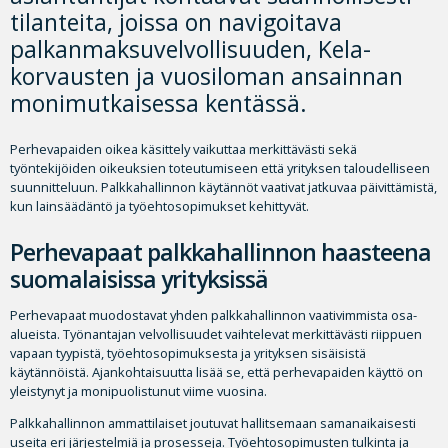
tilanteita, joissa on navigoitava
palkanmaksuvelvollisuuden, Kela-
korvausten ja vuosiloman ansainnan
monimutkaisessa kentässä.
Perhevapaiden oikea käsittely vaikuttaa merkittävästi sekä
työntekijöiden oikeuksien toteutumiseen että yrityksen taloudelliseen
suunnitteluun. Palkkahallinnon käytännöt vaativat jatkuvaa päivittämistä,
kun lainsäädäntö ja työehtosopimukset kehittyvät.
Perhevapaat palkkahallinnon haasteena
suomalaisissa yrityksissä
Perhevapaat muodostavat yhden palkkahallinnon vaativimmista osa-
alueista. Työnantajan velvollisuudet vaihtelevat merkittävästi riippuen
vapaan tyypistä, työehtosopimuksesta ja yrityksen sisäisistä
käytännöistä. Ajankohtaisuutta lisää se, että perhevapaiden käyttö on
yleistynyt ja monipuolistunut viime vuosina.
Palkkahallinnon ammattilaiset joutuvat hallitsemaan samanaikaisesti
useita eri järjestelmiä ja prosesseja. Työehtosopimusten tulkinta ja