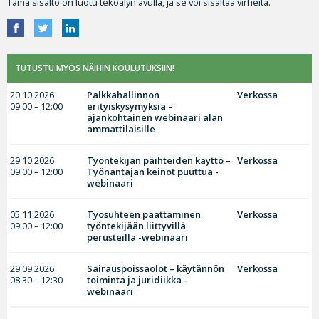
Tämä sisältö on luotu tekoälyn avulla, ja se voi sisältää virheitä.
TUTUSTU MYÖS NÄIHIN KOULUTUKSIIN!
20.10.2026
Palkkahallinnon
Verkossa
09:00 – 12:00
erityiskysymyksiä –
ajankohtainen webinaari alan
ammattilaisille
29.10.2026
Työntekijän päihteiden käyttö –
Verkossa
09:00 – 12:00
Työnantajan keinot puuttua -
webinaari
05.11.2026
Työsuhteen päättäminen
Verkossa
09:00 – 12:00
työntekijään liittyvillä
perusteilla -webinaari
29.09.2026
Sairauspoissaolot – käytännön
Verkossa
08:30 – 12:30
toiminta ja juridiikka -
webinaari