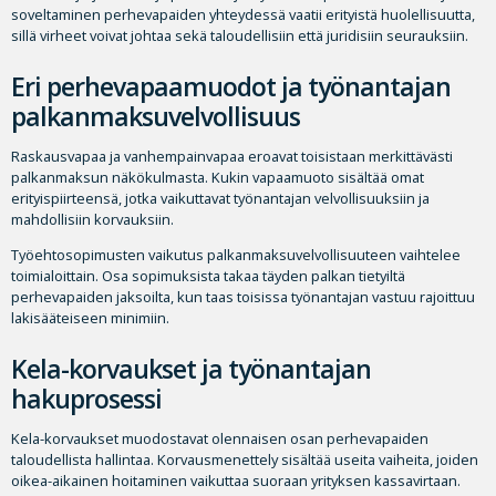
soveltaminen perhevapaiden yhteydessä vaatii erityistä huolellisuutta,
sillä virheet voivat johtaa sekä taloudellisiin että juridisiin seurauksiin.
Eri perhevapaamuodot ja työnantajan
palkanmaksuvelvollisuus
Raskausvapaa ja vanhempainvapaa eroavat toisistaan merkittävästi
palkanmaksun näkökulmasta. Kukin vapaamuoto sisältää omat
erityispiirteensä, jotka vaikuttavat työnantajan velvollisuuksiin ja
mahdollisiin korvauksiin.
Työehtosopimusten vaikutus palkanmaksuvelvollisuuteen vaihtelee
toimialoittain. Osa sopimuksista takaa täyden palkan tietyiltä
perhevapaiden jaksoilta, kun taas toisissa työnantajan vastuu rajoittuu
lakisääteiseen minimiin.
Kela-korvaukset ja työnantajan
hakuprosessi
Kela-korvaukset muodostavat olennaisen osan perhevapaiden
taloudellista hallintaa. Korvausmenettely sisältää useita vaiheita, joiden
oikea-aikainen hoitaminen vaikuttaa suoraan yrityksen kassavirtaan.