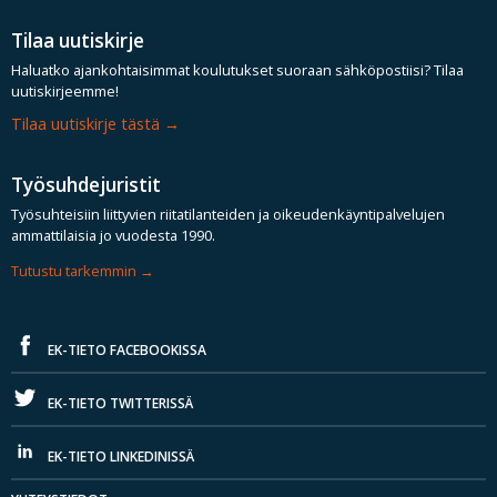
Tilaa uutiskirje
Haluatko ajankohtaisimmat koulutukset suoraan sähköpostiisi? Tilaa
uutiskirjeemme!
Tilaa uutiskirje tästä
Työsuhdejuristit
Työsuhteisiin liittyvien riitatilanteiden ja oikeudenkäyntipalvelujen
ammattilaisia jo vuodesta 1990.
Tutustu tarkemmin
EK-TIETO FACEBOOKISSA
EK-TIETO TWITTERISSÄ
EK-TIETO LINKEDINISSÄ