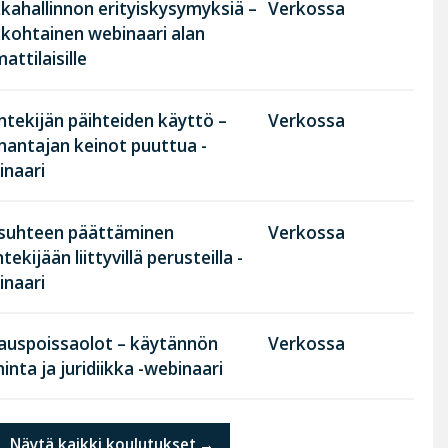
kahallinnon erityiskysymyksiä –
Verkossa
nkohtainen webinaari alan
ttilaisille
tekijän päihteiden käyttö –
Verkossa
nantajan keinot puuttua -
inaari
suhteen päättäminen
Verkossa
tekijään liittyvillä perusteilla -
inaari
rauspoissaolot – käytännön
Verkossa
inta ja juridiikka -webinaari
Näytä kaikki koulutukset