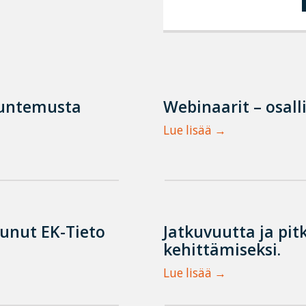
tuntemusta
Webinaarit – osall
Lue lisää
tunut EK-Tieto
Jatkuvuutta ja pit
kehittämiseksi.
Lue lisää