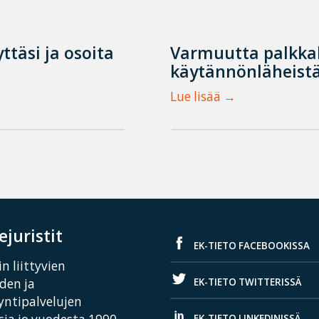
ttäsi ja osoita
Varmuutta palkka
käytännönläheistä
Lue lisää
juristit
EK-TIETO FACEBOOKISSA
n liittyvien
EK-TIETO TWITTERISSÄ
iden ja
yntipalvelujen
EK-TIETO LINKEDINISSÄ