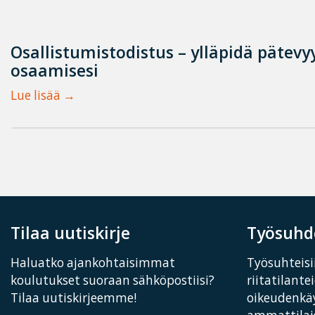
Osallistumistodistus – ylläpidä pätevyy
osaamisesi
Lue lisää
Tilaa uutiskirje
Työsuhde
Haluatko ajankohtaisimmat
Työsuhteisii
koulutukset suoraan sähköpostiisi?
riitatilante
Tilaa uutiskirjeemme!
oikeudenkä