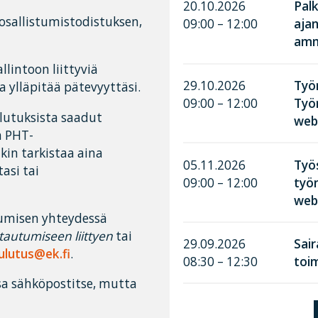
20.10.2026
Palk
 osallistumistodistuksen,
09:00 – 12:00
aja
amma
lintoon liittyviä
29.10.2026
Työn
a ylläpitää pätevyyttäsi.
09:00 – 12:00
Työ
ulutuksista saadut
web
a PHT-
kin tarkistaa aina
05.11.2026
Työ
asi tai
09:00 – 12:00
työn
web
tumisen yhteydessä
ttautumiseen liittyen
tai
29.09.2026
Sai
ulutus@ek.fi
.
08:30 – 12:30
toim
a sähköpostitse, mutta