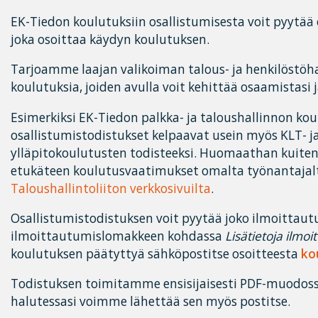
EK-Tiedon koulutuksiin osallistumisesta voit pyytää
joka osoittaa käydyn koulutuksen.
Tarjoamme laajan valikoiman talous- ja henkilöstöhal
koulutuksia, joiden avulla voit kehittää osaamistasi j
Esimerkiksi EK-Tiedon palkka- ja taloushallinnon ko
osallistumistodistukset kelpaavat usein myös KLT- j
ylläpitokoulutusten todisteeksi. Huomaathan kuiten
etukäteen koulutusvaatimukset omalta työnantajalt
Taloushallintoliiton verkkosivuilta
.
Osallistumistodistuksen voit pyytää joko ilmoittau
ilmoittautumislomakkeen kohdassa
Lisätietoja ilmoi
koulutuksen päätyttyä sähköpostitse osoitteesta
ko
Todistuksen toimitamme ensisijaisesti PDF-muodoss
halutessasi voimme lähettää sen myös postitse.