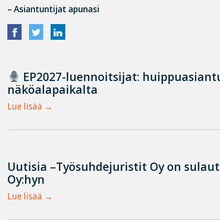
– Asiantuntijat apunasi
EP2027-luennoitsijat: huippuasian
näköalapaikalta
Lue lisää
Uutisia –Työsuhdejuristit Oy on sulau
Oy:hyn
Lue lisää