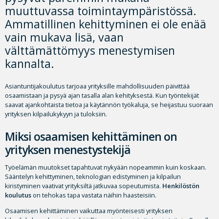
muuttuvassa toimintaympäristössä.
Ammatillinen kehittyminen ei ole enää
vain mukava lisä, vaan
välttämättömyys menestymisen
kannalta.
Asiantuntijakoulutus tarjoaa yrityksille mahdollisuuden päivittää
osaamistaan ja pysyä ajan tasalla alan kehityksestä. Kun työntekijät
saavat ajankohtaista tietoa ja käytännön työkaluja, se heijastuu suoraan
yrityksen kilpailukykyyn ja tuloksiin.
Miksi osaamisen kehittäminen on
yrityksen menestystekijä
Työelämän muutokset tapahtuvat nykyään nopeammin kuin koskaan.
Sääntelyn kehittyminen, teknologian edistyminen ja kilpailun
kiristyminen vaativat yrityksiltä jatkuvaa sopeutumista.
Henkilöstön
koulutus
on tehokas tapa vastata näihin haasteisiin.
Osaamisen kehittäminen vaikuttaa myönteisesti yrityksen