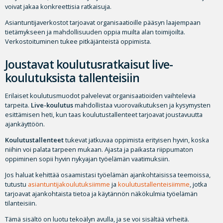
voivat jakaa konkreettisia ratkaisuja.
Asiantuntijaverkostot tarjoavat organisaatioille pääsyn laajempaan
tietämykseen ja mahdollisuuden oppia muilta alan toimijoilta.
Verkostoituminen tukee pitkäjänteistä oppimista.
Joustavat koulutusratkaisut live-
koulutuksista tallenteisiin
Erilaiset koulutusmuodot palvelevat organisaatioiden vaihtelevia
tarpeita.
Live-koulutus
mahdollistaa vuorovaikutuksen ja kysymysten
esittämisen heti, kun taas koulutustallenteet tarjoavat joustavuutta
ajankäyttöön.
Koulutustallenteet
tukevat jatkuvaa oppimista erityisen hyvin, koska
niihin voi palata tarpeen mukaan. Ajasta ja paikasta riippumaton
oppiminen sopii hyvin nykyajan työelämän vaatimuksiin.
Jos haluat kehittää osaamistasi työelämän ajankohtaisissa teemoissa,
tutustu
asiantuntijakoulutuksiimme
ja
koulutustallenteisiimme
, jotka
tarjoavat ajankohtaista tietoa ja käytännön näkökulmia työelämän
tilanteisiin.
Tämä sisältö on luotu tekoälyn avulla, ja se voi sisältää virheitä.