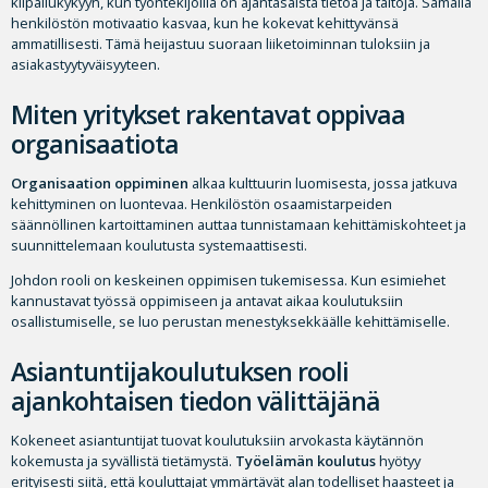
kilpailukykyyn, kun työntekijöillä on ajantasaista tietoa ja taitoja. Samalla
henkilöstön motivaatio kasvaa, kun he kokevat kehittyvänsä
ammatillisesti. Tämä heijastuu suoraan liiketoiminnan tuloksiin ja
asiakastyytyväisyyteen.
Miten yritykset rakentavat oppivaa
organisaatiota
Organisaation oppiminen
alkaa kulttuurin luomisesta, jossa jatkuva
kehittyminen on luontevaa. Henkilöstön osaamistarpeiden
säännöllinen kartoittaminen auttaa tunnistamaan kehittämiskohteet ja
suunnittelemaan koulutusta systemaattisesti.
Johdon rooli on keskeinen oppimisen tukemisessa. Kun esimiehet
kannustavat työssä oppimiseen ja antavat aikaa koulutuksiin
osallistumiselle, se luo perustan menestyksekkäälle kehittämiselle.
Asiantuntijakoulutuksen rooli
ajankohtaisen tiedon välittäjänä
Kokeneet asiantuntijat tuovat koulutuksiin arvokasta käytännön
kokemusta ja syvällistä tietämystä.
Työelämän koulutus
hyötyy
erityisesti siitä, että kouluttajat ymmärtävät alan todelliset haasteet ja