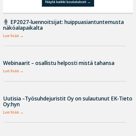
Näytä kaikki koulutukset
EP2027-luennoitsijat: huippuasiantuntemusta
näköalapaikalta
Lue lisää
Webinaarit – osallistu helposti mistä tahansa
Lue lisää
Uutisia –Työsuhdejuristit Oy on sulautunut EK-Tieto
Oy:hyn
Lue lisää