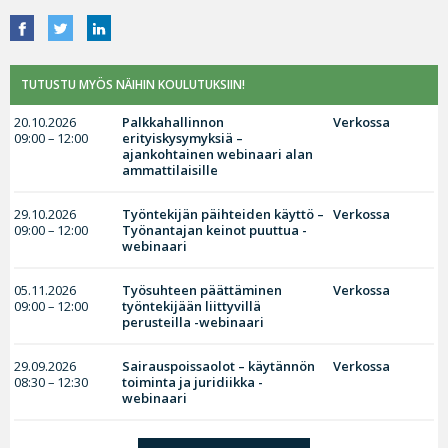
TUTUSTU MYÖS NÄIHIN KOULUTUKSIIN!
20.10.2026
Palkkahallinnon
Verkossa
09:00 – 12:00
erityiskysymyksiä –
ajankohtainen webinaari alan
ammattilaisille
29.10.2026
Työntekijän päihteiden käyttö –
Verkossa
09:00 – 12:00
Työnantajan keinot puuttua -
webinaari
05.11.2026
Työsuhteen päättäminen
Verkossa
09:00 – 12:00
työntekijään liittyvillä
perusteilla -webinaari
29.09.2026
Sairauspoissaolot – käytännön
Verkossa
08:30 – 12:30
toiminta ja juridiikka -
webinaari