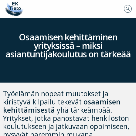
Osaamisen kehittäminen
yrityksissä – miksi
asiantuntijakoulutus on tärkeää
Työelämän nopeat muutokset ja
kiristyvä kilpailu tekevät
osaamisen
kehittämisestä
yhä tärkeämpää.
Yritykset, jotka panostavat henkilöstön
koulutukseen ja jatkuvaan oppimiseen,
pysyvät paremmin mukana