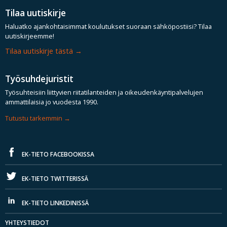
Tilaa uutiskirje
Haluatko ajankohtaisimmat koulutukset suoraan sähköpostiisi? Tilaa
uutiskirjeemme!
Tilaa uutiskirje tästä
Työsuhdejuristit
Työsuhteisiin liittyvien riitatilanteiden ja oikeudenkäyntipalvelujen
ammattilaisia jo vuodesta 1990.
Tutustu tarkemmin
EK-TIETO FACEBOOKISSA
EK-TIETO TWITTERISSÄ
EK-TIETO LINKEDINISSÄ
YHTEYSTIEDOT