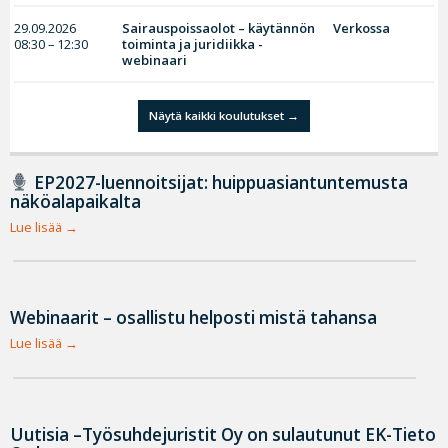
29.09.2026
Sairauspoissaolot – käytännön
Verkossa
08:30 – 12:30
toiminta ja juridiikka -
webinaari
Näytä kaikki koulutukset
EP2027-luennoitsijat: huippuasiantuntemusta
näköalapaikalta
Lue lisää
Webinaarit – osallistu helposti mistä tahansa
Lue lisää
Uutisia –Työsuhdejuristit Oy on sulautunut EK-Tieto