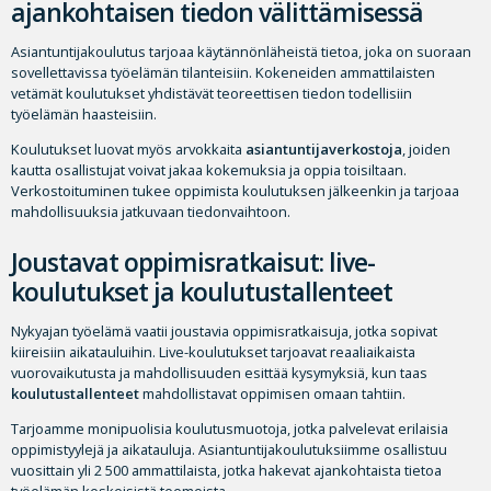
ajankohtaisen tiedon välittämisessä
Asiantuntijakoulutus tarjoaa käytännönläheistä tietoa, joka on suoraan
sovellettavissa työelämän tilanteisiin. Kokeneiden ammattilaisten
vetämät koulutukset yhdistävät teoreettisen tiedon todellisiin
työelämän haasteisiin.
Koulutukset luovat myös arvokkaita
asiantuntijaverkostoja
, joiden
kautta osallistujat voivat jakaa kokemuksia ja oppia toisiltaan.
Verkostoituminen tukee oppimista koulutuksen jälkeenkin ja tarjoaa
mahdollisuuksia jatkuvaan tiedonvaihtoon.
Joustavat oppimisratkaisut: live-
koulutukset ja koulutustallenteet
Nykyajan työelämä vaatii joustavia oppimisratkaisuja, jotka sopivat
kiireisiin aikatauluihin. Live-koulutukset tarjoavat reaaliaikaista
vuorovaikutusta ja mahdollisuuden esittää kysymyksiä, kun taas
koulutustallenteet
mahdollistavat oppimisen omaan tahtiin.
Tarjoamme monipuolisia koulutusmuotoja, jotka palvelevat erilaisia
oppimistyylejä ja aikatauluja. Asiantuntijakoulutuksiimme osallistuu
vuosittain yli 2 500 ammattilaista, jotka hakevat ajankohtaista tietoa
työelämän keskeisistä teemoista.