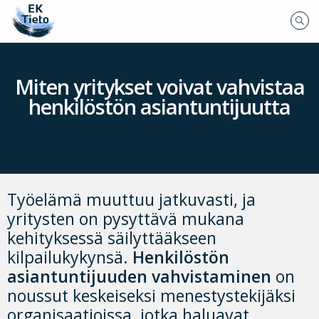
Miten yritykset voivat vahvistaa
henkilöstön asiantuntijuutta
Työelämä muuttuu jatkuvasti, ja
yritysten on pysyttävä mukana
kehityksessä säilyttääkseen
kilpailukykynsä.
Henkilöstön
asiantuntijuuden vahvistaminen
on
noussut keskeiseksi menestystekijäksi
organisaatioissa, jotka haluavat