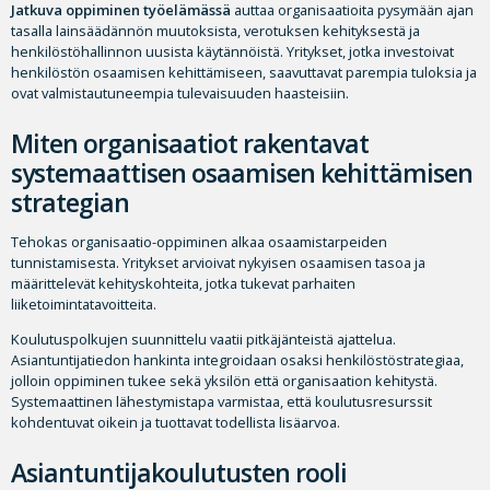
Jatkuva oppiminen työelämässä
auttaa organisaatioita pysymään ajan
tasalla lainsäädännön muutoksista, verotuksen kehityksestä ja
henkilöstöhallinnon uusista käytännöistä. Yritykset, jotka investoivat
henkilöstön osaamisen kehittämiseen, saavuttavat parempia tuloksia ja
ovat valmistautuneempia tulevaisuuden haasteisiin.
Miten organisaatiot rakentavat
systemaattisen osaamisen kehittämisen
strategian
Tehokas organisaatio-oppiminen alkaa osaamistarpeiden
tunnistamisesta. Yritykset arvioivat nykyisen osaamisen tasoa ja
määrittelevät kehityskohteita, jotka tukevat parhaiten
liiketoimintatavoitteita.
Koulutuspolkujen suunnittelu vaatii pitkäjänteistä ajattelua.
Asiantuntijatiedon hankinta integroidaan osaksi henkilöstöstrategiaa,
jolloin oppiminen tukee sekä yksilön että organisaation kehitystä.
Systemaattinen lähestymistapa varmistaa, että koulutusresurssit
kohdentuvat oikein ja tuottavat todellista lisäarvoa.
Asiantuntijakoulutusten rooli