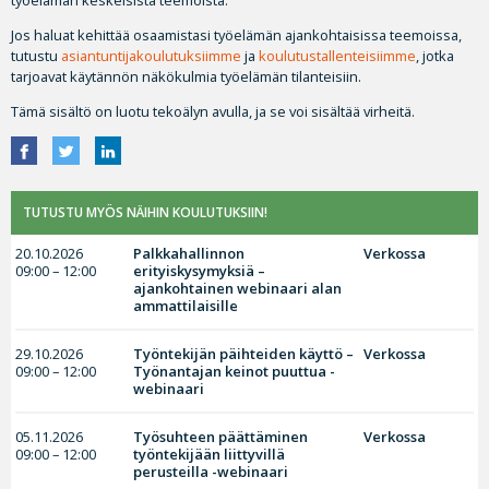
Jos haluat kehittää osaamistasi työelämän ajankohtaisissa teemoissa,
tutustu
asiantuntijakoulutuksiimme
ja
koulutustallenteisiimme
, jotka
tarjoavat käytännön näkökulmia työelämän tilanteisiin.
Tämä sisältö on luotu tekoälyn avulla, ja se voi sisältää virheitä.
TUTUSTU MYÖS NÄIHIN KOULUTUKSIIN!
20.10.2026
Palkkahallinnon
Verkossa
09:00 – 12:00
erityiskysymyksiä –
ajankohtainen webinaari alan
ammattilaisille
29.10.2026
Työntekijän päihteiden käyttö –
Verkossa
09:00 – 12:00
Työnantajan keinot puuttua -
webinaari
05.11.2026
Työsuhteen päättäminen
Verkossa
09:00 – 12:00
työntekijään liittyvillä
perusteilla -webinaari