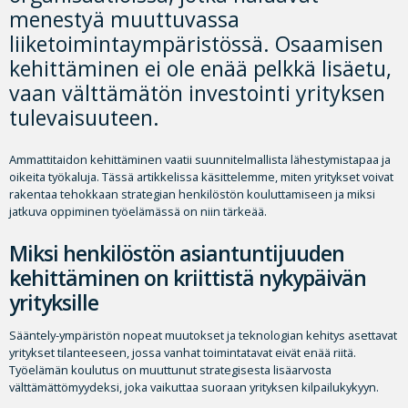
menestyä muuttuvassa
liiketoimintaympäristössä. Osaamisen
kehittäminen ei ole enää pelkkä lisäetu,
vaan välttämätön investointi yrityksen
tulevaisuuteen.
Ammattitaidon kehittäminen vaatii suunnitelmallista lähestymistapaa ja
oikeita työkaluja. Tässä artikkelissa käsittelemme, miten yritykset voivat
rakentaa tehokkaan strategian henkilöstön kouluttamiseen ja miksi
jatkuva oppiminen työelämässä on niin tärkeää.
Miksi henkilöstön asiantuntijuuden
kehittäminen on kriittistä nykypäivän
yrityksille
Sääntely-ympäristön nopeat muutokset ja teknologian kehitys asettavat
yritykset tilanteeseen, jossa vanhat toimintatavat eivät enää riitä.
Työelämän koulutus on muuttunut strategisesta lisäarvosta
välttämättömyydeksi, joka vaikuttaa suoraan yrityksen kilpailukykyyn.