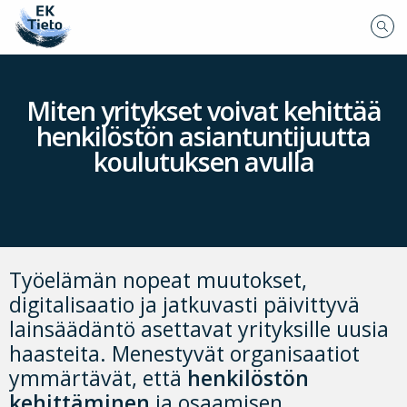
Miten yritykset voivat kehittää
henkilöstön asiantuntijuutta
koulutuksen avulla
Työelämän nopeat muutokset,
digitalisaatio ja jatkuvasti päivittyvä
lainsäädäntö asettavat yrityksille uusia
haasteita. Menestyvät organisaatiot
ymmärtävät, että
henkilöstön
kehittäminen
ja osaamisen