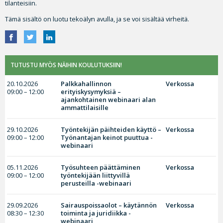
tilanteisiin.
Tämä sisältö on luotu tekoälyn avulla, ja se voi sisältää virheitä.
TUTUSTU MYÖS NÄIHIN KOULUTUKSIIN!
20.10.2026
Palkkahallinnon
Verkossa
09:00 – 12:00
erityiskysymyksiä –
ajankohtainen webinaari alan
ammattilaisille
29.10.2026
Työntekijän päihteiden käyttö –
Verkossa
09:00 – 12:00
Työnantajan keinot puuttua -
webinaari
05.11.2026
Työsuhteen päättäminen
Verkossa
09:00 – 12:00
työntekijään liittyvillä
perusteilla -webinaari
29.09.2026
Sairauspoissaolot – käytännön
Verkossa
08:30 – 12:30
toiminta ja juridiikka -
webinaari