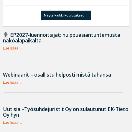
Näytä kaikki koulutukset
EP2027-luennoitsijat: huippuasiantuntemusta
näköalapaikalta
Lue lisää
Webinaarit – osallistu helposti mistä tahansa
Lue lisää
Uutisia –Työsuhdejuristit Oy on sulautunut EK-Tieto
Oy:hyn
Lue lisää