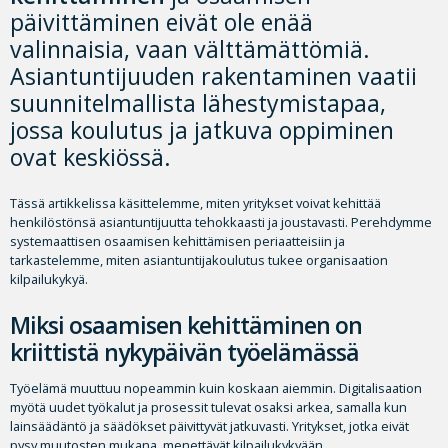
päivittäminen eivät ole enää
valinnaisia, vaan välttämättömiä.
Asiantuntijuuden rakentaminen vaatii
suunnitelmallista lähestymistapaa,
jossa koulutus ja jatkuva oppiminen
ovat keskiössä.
Tässä artikkelissa käsittelemme, miten yritykset voivat kehittää
henkilöstönsä asiantuntijuutta tehokkaasti ja joustavasti. Perehdymme
systemaattisen osaamisen kehittämisen periaatteisiin ja
tarkastelemme, miten asiantuntijakoulutus tukee organisaation
kilpailukykyä.
Miksi osaamisen kehittäminen on
kriittistä nykypäivän työelämässä
Työelämä muuttuu nopeammin kuin koskaan aiemmin. Digitalisaation
myötä uudet työkalut ja prosessit tulevat osaksi arkea, samalla kun
lainsäädäntö ja säädökset päivittyvät jatkuvasti. Yritykset, jotka eivät
pysy muutosten mukana, menettävät kilpailukykyään.