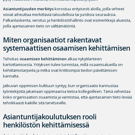
Asiantuntijuuden merkitys
korostuu erityisesti aloilla, joilla virheet
voivat aiheuttaa merkittäviä taloudellisia tai juridisia seurauksia.
Palkanlaskenta, verotus ja henkilöstöhallinto ovat esimerkkejä alueista,
joilla ajantasainen tieto on välttämätöntä.
Miten organisaatiot rakentavat
systemaattisen osaamisen kehittämisen
Tehokas
osaamisen kehittäminen
alkaa nykytilanteen
kartoittamisesta. Yrityksen tulee tunnistaa, millä osaamisalueilla on
kehittämistarpeita ja mitkä ovat kriittisimpiä tiedon päivittämisen
kannalta.
Jatkuvan oppimisen kulttuuri syntyy, kun organisaatio kannustaa
työntekijöitä jakamaan oppimaansa tietoa kollegoilleen. Tämä vahvistaa
koko organisaation osaamista ja varmistaa, että ajantasainen tieto leviää
tehokkaasti kaikille sitä tarvitseville.
Asiantuntijakoulutuksen rooli
henkilöstön kehittämisessä