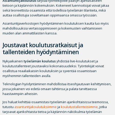
Asiantuntijakoulutus
tarjoaa työntekijöille pääsyn ajantasaiseen
tietoon ja käytännön kokemuksiin. Kokeneet luennoitsijat voivat jakaa
sekä teoreettista osaamista että todellisia työelämän tilanteita, mikä
auttaa osallistujia soveltamaan oppimaansa omassa työssään.
Asiantuntijaverkostojen hyödyntäminen koulutuksen kautta luo myös
mahdollisuuksia vertaisoppimiseen ja kokemusten vaihtamiseen
muiden alan ammattilaisten kanssa.
Joustavat koulutusratkaisut ja
tallenteiden hyödyntäminen
Nykyaikainen
työelämän koulutus
yhdistää live-koulutukset ja
koulutustallenteet joustavaksi kokonaisuudeksi. Työntekijät voivat
osallistua reaaliaikaisiin koulutuksiin ja syventää osaamistaan
myöhemmin tallenteiden avulla.
Teknologian hyödyntäminen mahdollistaa itseohjautuvan kehittymisen,
jossa jokainen voi edetä omaan tahtiinsa ja palata tarvittaessa
haastavimpiin aiheisiin.
Jos haluat kehittää osaamistasi työelämän ajankohtaisissa teemoissa,
tutustu
asiantuntijakoulutuksiimme
ja
koulutustallenteisiimme
, jotka
tarjoavat ajankohtaista tietoa ja käytännön näkökulmia työelämän