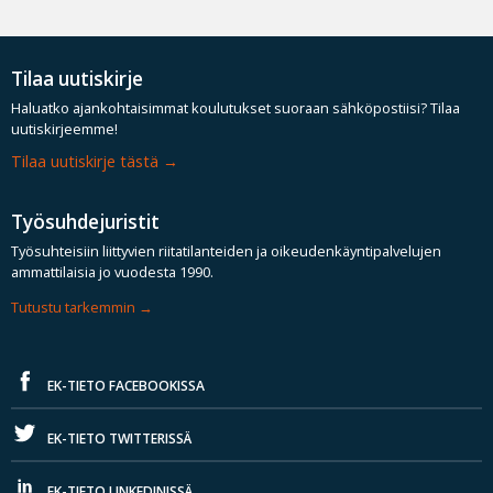
Tilaa uutiskirje
Haluatko ajankohtaisimmat koulutukset suoraan sähköpostiisi? Tilaa
uutiskirjeemme!
Tilaa uutiskirje tästä
Työsuhdejuristit
Työsuhteisiin liittyvien riitatilanteiden ja oikeudenkäyntipalvelujen
ammattilaisia jo vuodesta 1990.
Tutustu tarkemmin
EK-TIETO FACEBOOKISSA
EK-TIETO TWITTERISSÄ
EK-TIETO LINKEDINISSÄ