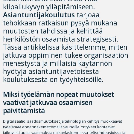
kilpailukyvyn ylläpitämiseen.
Asiantuntijakoulutus
tarjoaa
tehokkaan ratkaisun pysyä mukana
muutosten tahdissa ja kehittää
henkilöstön osaamista strategisesti.
Tässä artikkelissa käsittelemme, miten
jatkuva oppiminen tukee organisaation
menestystä ja millaisia käytännön
hyötyjä asiantuntijavetoisesta
koulutuksesta on työyhteisöille.
Miksi työelämän nopeat muutokset
vaativat jatkuvaa osaamisen
päivittämistä
Digitalisaatio, säädösmuutokset ja teknologian kehitys muokkaavat
työelämää ennennäkemättömällä vauhdilla. Yritykset kohtaavat
jatkuvasti uusia vaatimuksia palkanlaskennassa, työsuhdeasioissa ja