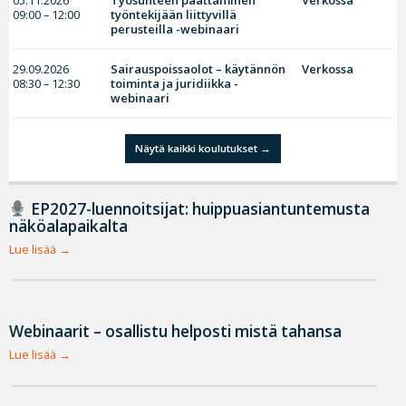
05.11.2026
Työsuhteen päättäminen
Verkossa
09:00 – 12:00
työntekijään liittyvillä
perusteilla -webinaari
29.09.2026
Sairauspoissaolot – käytännön
Verkossa
08:30 – 12:30
toiminta ja juridiikka -
webinaari
Näytä kaikki koulutukset
EP2027-luennoitsijat: huippuasiantuntemusta
näköalapaikalta
Lue lisää
Webinaarit – osallistu helposti mistä tahansa
Lue lisää