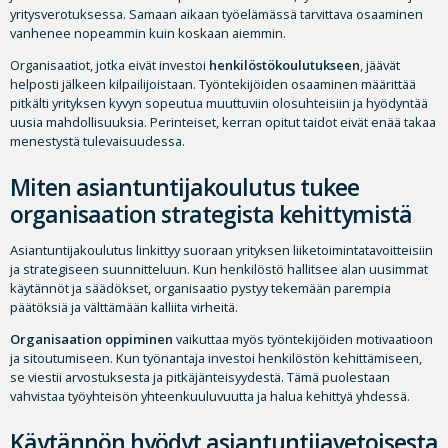
yritysverotuksessa. Samaan aikaan työelämässä tarvittava osaaminen
vanhenee nopeammin kuin koskaan aiemmin.
Organisaatiot, jotka eivät investoi
henkilöstökoulutukseen
, jäävät
helposti jälkeen kilpailijoistaan. Työntekijöiden osaaminen määrittää
pitkälti yrityksen kyvyn sopeutua muuttuviin olosuhteisiin ja hyödyntää
uusia mahdollisuuksia. Perinteiset, kerran opitut taidot eivät enää takaa
menestystä tulevaisuudessa.
Miten asiantuntijakoulutus tukee
organisaation strategista kehittymistä
Asiantuntijakoulutus linkittyy suoraan yrityksen liiketoimintatavoitteisiin
ja strategiseen suunnitteluun. Kun henkilöstö hallitsee alan uusimmat
käytännöt ja säädökset, organisaatio pystyy tekemään parempia
päätöksiä ja välttämään kalliita virheitä.
Organisaation oppiminen
vaikuttaa myös työntekijöiden motivaatioon
ja sitoutumiseen. Kun työnantaja investoi henkilöstön kehittämiseen,
se viestii arvostuksesta ja pitkäjänteisyydestä. Tämä puolestaan
vahvistaa työyhteisön yhteenkuuluvuutta ja halua kehittyä yhdessä.
Käytännön hyödyt asiantuntijavetoisesta