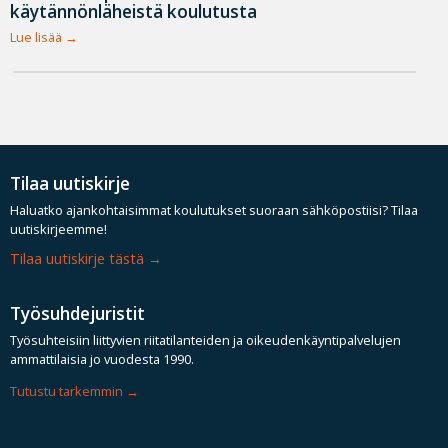
käytännönläheistä koulutusta
Lue lisää
Tilaa uutiskirje
Haluatko ajankohtaisimmat koulutukset suoraan sähköpostiisi? Tilaa
uutiskirjeemme!
Tilaa uutiskirje tästä
Työsuhdejuristit
Työsuhteisiin liittyvien riitatilanteiden ja oikeudenkäyntipalvelujen
ammattilaisia jo vuodesta 1990.
Tutustu tarkemmin