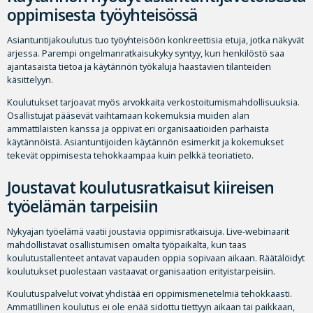
oppimisesta työyhteisössä
Asiantuntijakoulutus tuo työyhteisöön konkreettisia etuja, jotka näkyvät
arjessa. Parempi ongelmanratkaisukyky syntyy, kun henkilöstö saa
ajantasaista tietoa ja käytännön työkaluja haastavien tilanteiden
käsittelyyn.
Koulutukset tarjoavat myös arvokkaita verkostoitumismahdollisuuksia.
Osallistujat pääsevät vaihtamaan kokemuksia muiden alan
ammattilaisten kanssa ja oppivat eri organisaatioiden parhaista
käytännöistä. Asiantuntijoiden käytännön esimerkit ja kokemukset
tekevät oppimisesta tehokkaampaa kuin pelkkä teoriatieto.
Joustavat koulutusratkaisut kiireisen
työelämän tarpeisiin
Nykyajan työelämä vaatii joustavia oppimisratkaisuja. Live-webinaarit
mahdollistavat osallistumisen omalta työpaikalta, kun taas
koulutustallenteet antavat vapauden oppia sopivaan aikaan. Räätälöidyt
koulutukset puolestaan vastaavat organisaation erityistarpeisiin.
Koulutuspalvelut voivat yhdistää eri oppimismenetelmiä tehokkaasti.
Ammatillinen koulutus ei ole enää sidottu tiettyyn aikaan tai paikkaan,