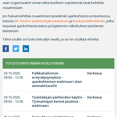
vaan organisaatiot voivat valita itselleen sopivimmat tavat kehittää
osaamistaan.
Jos haluat kehittää osaamistasi työelämän ajankohtaisissa teemoissa,
tutustu
EK-Tiedon asiantuntijakoulutuksiin
ja
koulutustallenteisiin
, jotka
tarjoavat ajankohtaista tietoa ja käytännön näkökulmia työelämän
tilanteisiin.
Tämä sisältö on luotu tekoälyn avulla, ja se voi sisältää virheitä.
TUTUSTU MYÖS NÄIHIN KOULUTUKSIIN!
20.10.2026
Palkkahallinnon
Verkossa
09:00 – 12:00
erityiskysymyksiä –
ajankohtainen webinaari alan
ammattilaisille
29.10.2026
Työntekijän päihteiden käyttö –
Verkossa
09:00 – 12:00
Työnantajan keinot puuttua -
webinaari