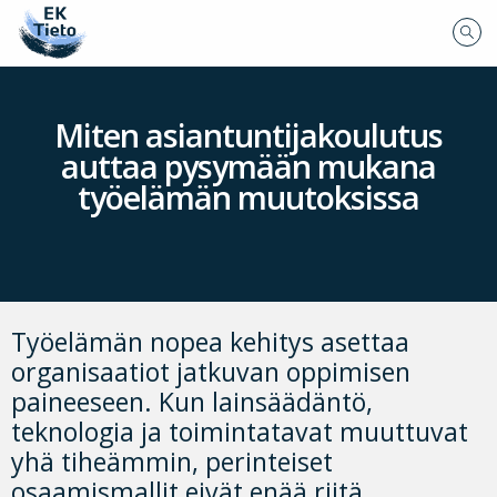
Miten asiantuntijakoulutus
auttaa pysymään mukana
työelämän muutoksissa
Työelämän nopea kehitys asettaa
organisaatiot jatkuvan oppimisen
paineeseen. Kun lainsäädäntö,
teknologia ja toimintatavat muuttuvat
yhä tiheämmin, perinteiset
osaamismallit eivät enää riitä