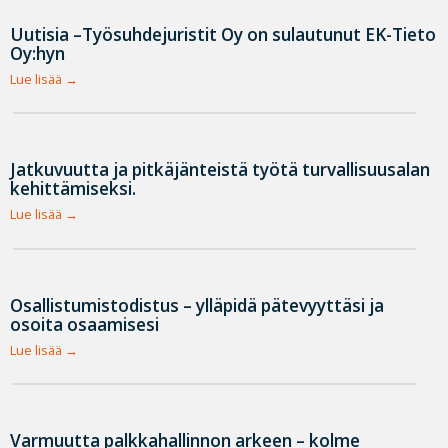
Uutisia –Työsuhdejuristit Oy on sulautunut EK-Tieto
Oy:hyn
Lue lisää
Jatkuvuutta ja pitkäjänteistä työtä turvallisuusalan
kehittämiseksi.
Lue lisää
Osallistumistodistus – ylläpidä pätevyyttäsi ja
osoita osaamisesi
Lue lisää
Varmuutta palkkahallinnon arkeen – kolme