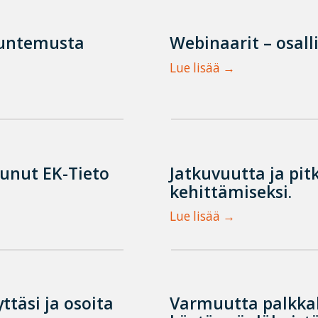
tuntemusta
Webinaarit – osall
Lue lisää
tunut EK-Tieto
Jatkuvuutta ja pit
kehittämiseksi.
Lue lisää
ttäsi ja osoita
Varmuutta palkka