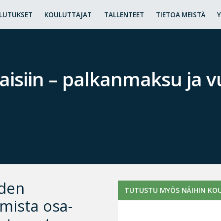
LUTUKSET
KOULUTTAJAT
TALLENTEET
TIETOA MEISTÄ
isiin – palkanmaksu ja vu
hden
TUTUSTU MYÖS NÄIHIN KOU
mista osa-