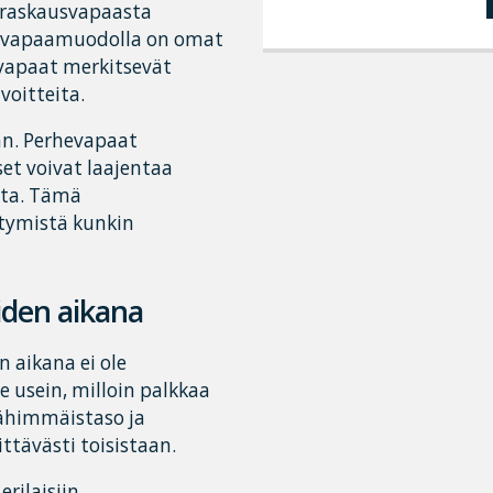
 raskausvapaasta
a vapaamuodolla on omat
vapaat merkitsevät
lvoitteita.
n. Perhevapaat
t voivat laajentaa
lta. Tämä
tymistä kunkin
iden aikana
 aikana ei ole
 usein, milloin palkkaa
vähimmäistaso ja
tävästi toisistaan.
rilaisiin