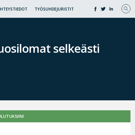
YHTEYSTIEDOT
TYÖSUHDEJURISTIT
osilomat selkeästi
LUTUKSIIN!