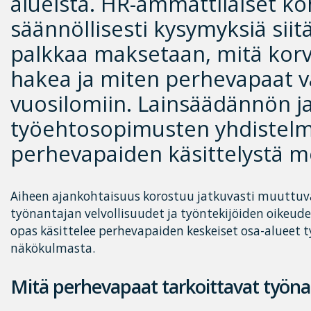
alueista. HR-ammattilaiset ko
säännöllisesti kysymyksiä siitä
palkkaa maksetaan, mitä korv
hakea ja miten perhevapaat v
vuosilomiin. Lainsäädännön j
työehtosopimusten yhdistel
perhevapaiden käsittelystä m
Aiheen ajankohtaisuus korostuu jatkuvasti muuttuv
työnantajan velvollisuudet ja työntekijöiden oikeud
opas käsittelee perhevapaiden keskeiset osa-alueet 
näkökulmasta.
Mitä perhevapaat tarkoittavat työna