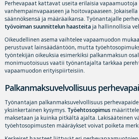
Perhevapaat kattavat useita erilaisia vapaamuotoja
vanhempainvapaaseen ja hoitovapaaseen. Jokaisell
säännöksensä ja määräaikansa. Työnantajalle perhe
työvoiman suunnittelun haasteita
ja hallinnollisia ve
Oikeudellinen asema vaihtelee vapaamuodon mukaa
perustuvat lainsäädäntöön, mutta työehtosopimukse
työntekijän oikeuksia esimerkiksi palkanmaksun osa
monimuotoisuus vaatii työnantajalta tarkkaa pereh
vapaamuodon erityispiirteisiin.
Palkanmaksuvelvollisuus perhevapa
Työnantajan palkanmaksuvelvollisuus perhevapaiden
yksinkertainen kysymys.
Työehtosopimus
määrittelee
maksetaan ja kuinka pitkältä ajalta. Lakisääteinen 
työehtosopimusten määräykset voivat poiketa merkit
Keskeiset haasteet liittyvät eri perhevapaamuotojen e