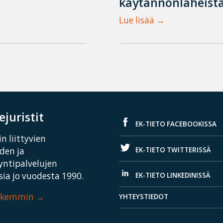
käytännönläheistä
Lue lisää
juristit
EK-TIETO FACEBOOKISSA
n liittyvien
EK-TIETO TWITTERISSÄ
iden ja
yntipalvelujen
ia jo vuodesta 1990.
EK-TIETO LINKEDINISSÄ
arkemmin
YHTEYSTIEDOT