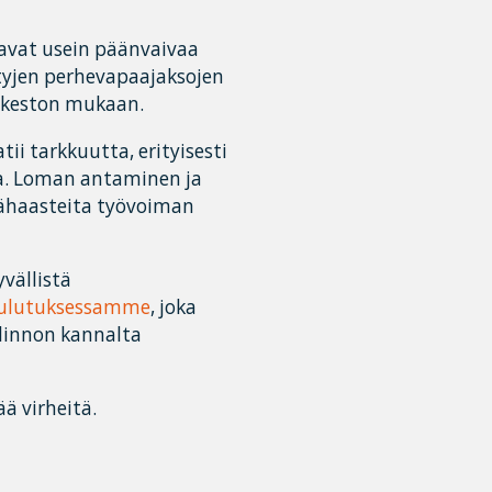
avat usein päänvaivaa
tyjen perhevapaajaksojen
 keston mukaan.
i tarkkuutta, erityisesti
na. Loman antaminen ja
sähaasteita työvoiman
vällistä
koulutuksessamme
, joka
linnon kannalta
ää virheitä.