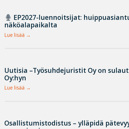
EP2027-luennoitsijat: huippuasian
näköalapaikalta
Lue lisää
Uutisia –Työsuhdejuristit Oy on sulau
Oy:hyn
Lue lisää
Osallistumistodistus – ylläpidä pätevyy