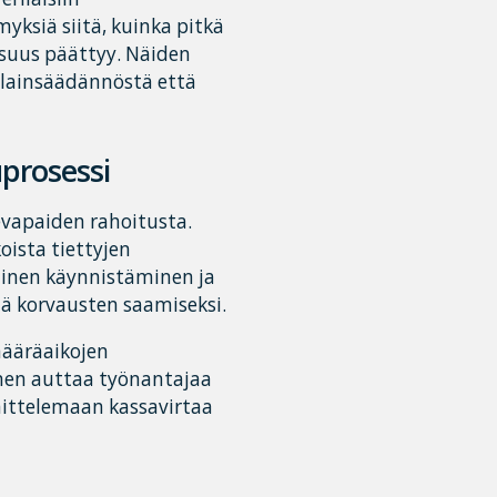
ksiä siitä, kuinka pitkä
suus päättyy. Näiden
ä lainsäädännöstä että
uprosessi
vapaiden rahoitusta.
ista tiettyjen
ainen käynnistäminen ja
tä korvausten saamiseksi.
määräaikojen
en auttaa työnantajaa
ittelemaan kassavirtaa