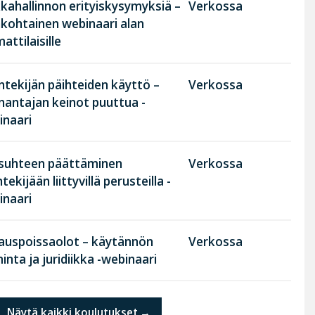
kahallinnon erityiskysymyksiä –
Verkossa
nkohtainen webinaari alan
ttilaisille
tekijän päihteiden käyttö –
Verkossa
nantajan keinot puuttua -
inaari
suhteen päättäminen
Verkossa
tekijään liittyvillä perusteilla -
inaari
rauspoissaolot – käytännön
Verkossa
inta ja juridiikka -webinaari
Näytä kaikki koulutukset