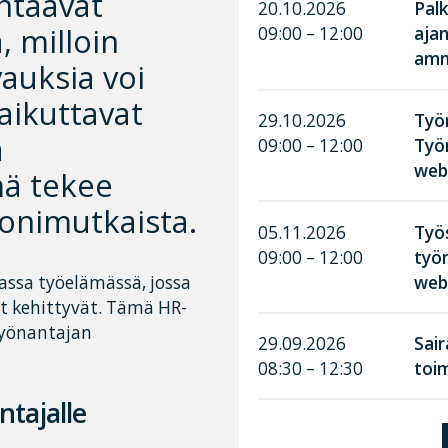
htaavat
20.10.2026
Palk
, milloin
09:00 – 12:00
aja
amma
auksia voi
aikuttavat
29.10.2026
Työn
a
09:00 – 12:00
Työ
web
mä tekee
onimutkaista.
05.11.2026
Työ
09:00 – 12:00
työn
web
assa työelämässä, jossa
et kehittyvät. Tämä HR-
työnantajan
29.09.2026
Sai
08:30 – 12:30
toim
ntajalle