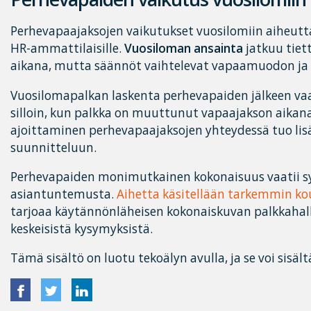
Perhevapaajaksojen vaikutukset vuosilomiin aiheutt
HR-ammattilaisille.
Vuosiloman ansainta
jatkuu tiet
aikana, mutta säännöt vaihtelevat vapaamuodon ja
Vuosilomapalkan laskenta perhevapaiden jälkeen vaati
silloin, kun palkka on muuttunut vapaajakson aika
ajoittaminen perhevapaajaksojen yhteydessä tuo li
suunnitteluun.
Perhevapaiden monimutkainen kokonaisuus vaatii sy
asiantuntemusta.
Aihetta käsitellään tarkemmin 
tarjoaa käytännönläheisen kokonaiskuvan palkkahal
keskeisistä kysymyksistä.
Tämä sisältö on luotu tekoälyn avulla, ja se voi sisält