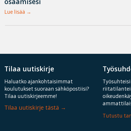
osaamisesi
Lue lisää
Tilaa uutiskirje
Työsuhde
Haluatko ajankohtaisimmat
Työsuhteisii
koulutukset suoraan sähköpostiisi?
riitatilante
Tilaa uutiskirjeemme!
oikeudenkä
ammattilais
Tilaa uutiskirje tästä
Tutustu t