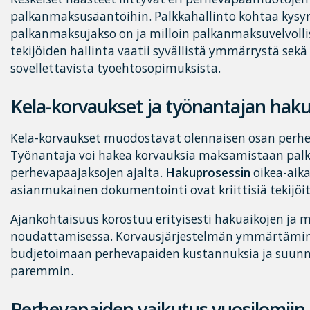
palkanmaksusääntöihin. Palkkahallinto kohtaa kysymy
palkanmaksujakso on ja milloin palkanmaksuvelvolli
tekijöiden hallinta vaatii syvällistä ymmärrystä sek
sovellettavista työehtosopimuksista.
Kela-korvaukset ja työnantajan hak
Kela-korvaukset muodostavat olennaisen osan perhe
Työnantaja voi hakea korvauksia maksamistaan palko
perhevapaajaksojen ajalta.
Hakuprosessin
oikea-aik
asianmukainen dokumentointi ovat kriittisiä tekijöi
Ajankohtaisuus korostuu erityisesti hakuaikojen ja 
noudattamisessa. Korvausjärjestelmän ymmärtämin
budjetoimaan perhevapaiden kustannuksia ja suunn
paremmin.
Perhevapaiden vaikutus vuosilomiin