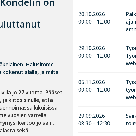
i Kondelin on
20.10.2026
Palk
uluttanut
09:00 – 12:00
aja
amma
n
29.10.2026
Työn
09:00 – 12:00
Työ
web
eläkeläinen. Halusimme
 kokenut alalla, ja miltä
05.11.2026
Työ
09:00 – 12:00
työn
illä jo 27 vuotta. Pääset
web
ja kiitos sinulle, että
luennoimassa lukuisissa
e vuosien varrella.
29.09.2026
Sai
ä hymysi kertoo jo sen…
08:30 – 12:30
toim
alasta sekä