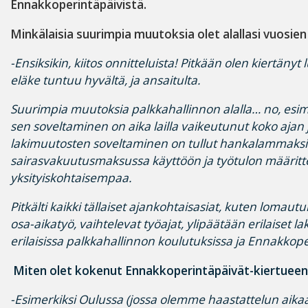
Ennakkoperintäpäivistä.
Minkälaisia suurimpia muutoksia olet alallasi vuosien
-Ensiksikin, kiitos onnitteluista! Pitkään olen kiertäny
eläke tuntuu hyvältä, ja ansaitulta.
Suurimpia muutoksia palkkahallinnon alalla… no, esime
sen soveltaminen on aika lailla vaikeutunut koko ajan j
lakimuutosten soveltaminen on tullut hankalammaksi.
sairasvakuutusmaksussa käyttöön ja työtulon määritt
yksityiskohtaisempaa.
Pitkälti kaikki tällaiset ajankohtaisasiat, kuten lomautu
osa-aikatyö, vaihtelevat työajat, ylipäätään erilaiset l
erilaisissa palkkahallinnon koulutuksissa ja Ennakkoper
Miten olet kokenut Ennakkoperintäpäivät-kiertuee
-Esimerkiksi Oulussa (jossa olemme haastattelun aik