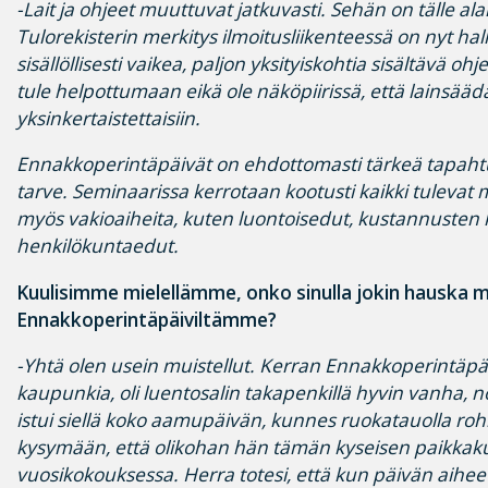
-Lait ja ohjeet muuttuvat jatkuvasti. Sehän on tälle alall
Tulorekisterin merkitys ilmoitusliikenteessä on nyt hall
sisällöllisesti vaikea, paljon yksityiskohtia sisältävä oh
tule helpottumaan eikä ole näköpiirissä, että lainsääd
yksinkertaistettaisiin.
Ennakkoperintäpäivät on ehdottomasti tärkeä tapahtum
tarve. Seminaarissa kerrotaan kootusti kaikki tulevat 
myös vakioaiheita, kuten luontoisedut, kustannusten 
henkilökuntaedut.
Kuulisimme mielellämme, onko
sinulla jokin hauska 
Ennakkoperintäpäiviltämme?
-Yhtä olen usein muistellut. Kerran Ennakkoperintäpäi
kaupunkia, oli luentosalin takapenkillä hyvin vanha, 
istui siellä koko aamupäivän, kunnes ruokatauolla rohka
kysymään, että olikohan hän tämän kyseisen paikkak
vuosikokouksessa. Herra totesi, että kun päivän aiheet