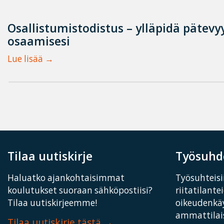
Osallistumistodistus – ylläpidä pätevyy
osaamisesi
Lue lisää
Tilaa uutiskirje
Työsuhde
Haluatko ajankohtaisimmat
Työsuhteisii
koulutukset suoraan sähköpostiisi?
riitatilante
Tilaa uutiskirjeemme!
oikeudenkä
ammattilais
Tilaa uutiskirje tästä