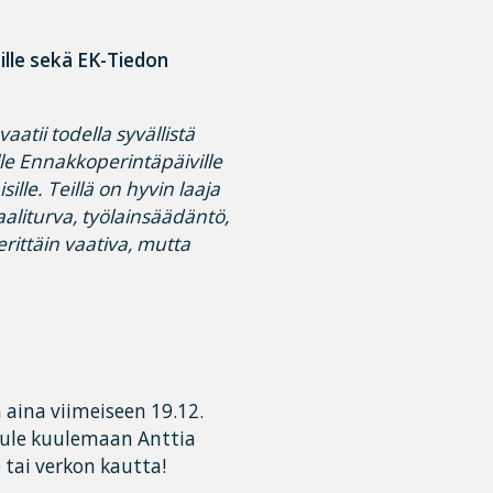
sille sekä EK-Tiedon
vaatii todella syvällistä
lle Ennakkoperintäpäiville
ille. Teillä on hyvin laaja
iaaliturva, työlainsäädäntö,
rittäin vaativa, mutta
aina viimeiseen 19.12.
 tule kuulemaan Anttia
 tai verkon kautta!