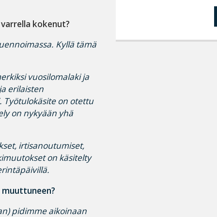
 varrella kokenut?
t luennoimassa. Kyllä tämä
rkiksi vuosilomalaki ja
a erilaisten
 Työtulokäsite on otettu
ely on nykyään yhä
kset, irtisanoutumiset,
akimuutokset on käsitelty
intäpäivillä.
n muuttuneen?
aan) pidimme aikoinaan