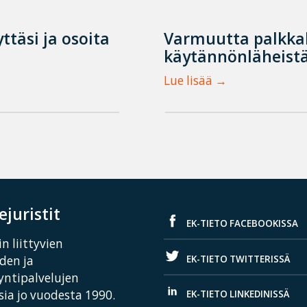
ttäsi ja osoita
Varmuutta palkka
käytännönläheistä
Lue lisää
juristit
EK-TIETO FACEBOOKISSA
n liittyvien
EK-TIETO TWITTERISSÄ
iden ja
yntipalvelujen
ia jo vuodesta 1990.
EK-TIETO LINKEDINISSÄ