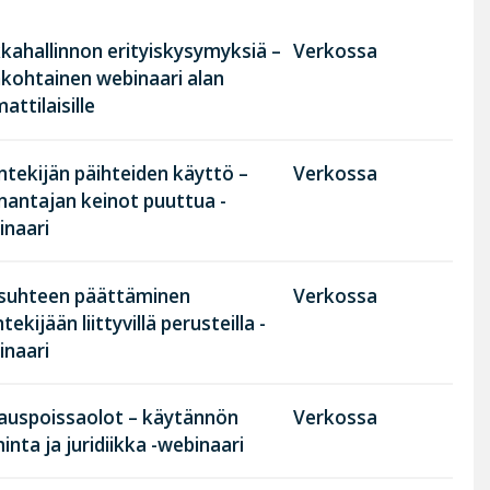
kahallinnon erityiskysymyksiä –
Verkossa
nkohtainen webinaari alan
ttilaisille
tekijän päihteiden käyttö –
Verkossa
nantajan keinot puuttua -
inaari
suhteen päättäminen
Verkossa
tekijään liittyvillä perusteilla -
inaari
rauspoissaolot – käytännön
Verkossa
inta ja juridiikka -webinaari