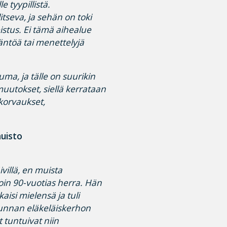
e tyypillistä.
itseva, ja sehän on toki
jeistus. Ei tämä aihealue
äntöä tai menettelyjä
a, ja tälle on suurikin
muutokset, siellä kerrataan
korvaukset,
muisto
villä, en muista
noin 90-vuotias herra. Hän
isi mielensä ja tuli
unnan eläkeläiskerhon
 tuntuivat niin