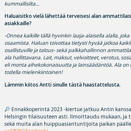
kummallisilta…
Haluaisitko vielä lähettää terveisesi alan ammattilai
asiakkaille?
-Onnea kaikille tällä hyvinkin laaja-alaisella alalla, joka 
osaamista. Haluan toivottaa tietysti hyvää jatkoa kaiki
osallistuville ja talous- sekä palkkahallinnon ammattilais
ala hallittavana. Lait, maksut, velvoitteet, verotus, sos
eli monta aihekokonaisuutta ja lainsäädäntöä. Ala on e
todella mielenkiintoinen!
Lämmin kiitos Antti sinulle tästä haastattelusta.
Ennakkoperintä 2023 -kiertue jatkuu Antin kanssa 
Helsingin tilaisuuteen asti. Ilmoittaudu mukaan, ja
sekä muita alan huippuasiantuntijoita paikan päälle