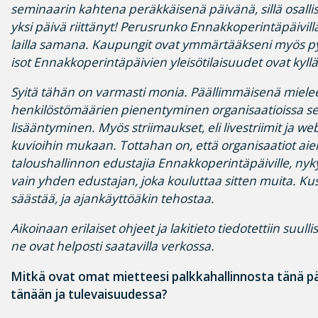
seminaarin kahtena peräkkäisenä päivänä, sillä osallistu
yksi päivä riittänyt! Perusrunko Ennakkoperintäpäivillä
lailla samana. Kaupungit ovat ymmärtääkseni myös p
isot Ennakkoperintäpäivien yleisötilaisuudet ovat kyllä
Syitä tähän on varmasti monia. Päällimmäisenä miele
henkilöstömäärien pienentyminen organisaatioissa s
lisääntyminen. Myös striimaukset, eli livestriimit ja web
kuvioihin mukaan. Tottahan on, että organisaatiot aie
taloushallinnon edustajia Ennakkoperintäpäiville, ny
vain yhden edustajan, joka kouluttaa sitten muita. K
säästää, ja ajankäyttöäkin tehostaa.
Aikoinaan erilaiset ohjeet ja lakitieto tiedotettiin suullis
ne ovat helposti saatavilla verkossa.
Mitkä ovat omat mietteesi palkkahallinnosta tänä pä
tänään ja tulevaisuudessa?