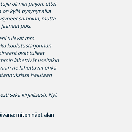
jia oli niin paljon, ettei
 on kyllä pysynyt aika
ysyneet samoina, mutta
 jääneet pois.
eni tulevat mm.
ekä koulutustarjonnan
inaarit ovat tulleet
mmin lähettivät useitakin
kyään ne lähettävät ehkä
ustannuksissa halutaan
esti sekä kirjallisesti. Nyt
ivänä; miten näet alan