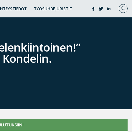
YHTEYSTIEDOT
TYÖSUHDEJURISTIT
elenkiintoinen!”
i Kondelin.
LUTUKSIIN!