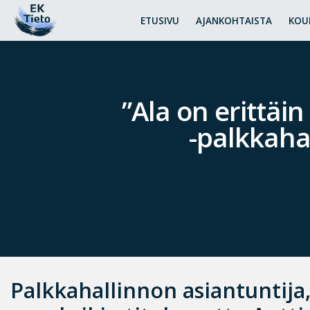
ETUSIVU
AJANKOHTAISTA
KOU
”Ala on erittäi
-palkkahal
Palkkahallinnon asiantuntija,