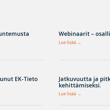
tuntemusta
Webinaarit – osall
Lue lisää
tunut EK-Tieto
Jatkuvuutta ja pit
kehittämiseksi.
Lue lisää