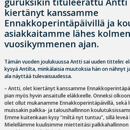
guruksikin tituleerattu Antt
kiertänyt kanssamme
Ennakkoperintäpäivillä ja ko
asiakkaitamme lähes kolme
vuosikymmenen ajan.
Tämän vuoden joulukuussa Antti sai uuden tittelin: 
kysyä Antilta, minkälaisia muutoksia hän on nähnyt ja
ala näyttää tulevaisuudessa.
– Antti, olet kiertänyt kanssamme Ennakkoperintäpäiv
pian myös hyvin ansaitulle eläkkeelle. O
nneksi olkoon, 
olet ollut mukanamme Ennakkoperintäpäivillä, sekä 
muissakin palkka- ja taloushallinnon koulutuksissamm
Emme kuitenkaan kysy ”miltä nyt tuntuu”, sillä leve
Mielellämme kuulisimme mietteitäsi palkkahallinnon 