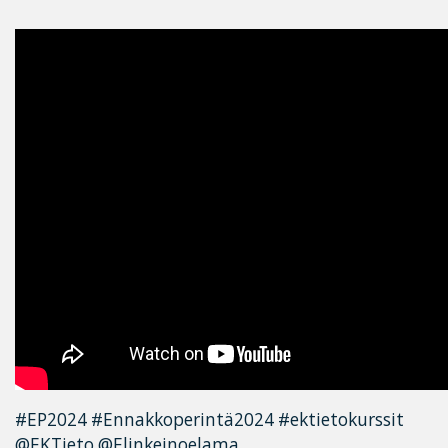
#EP2024 #Ennakkoperintä2024 #ektietokurssit
@EKTieto @Elinkeinoelama