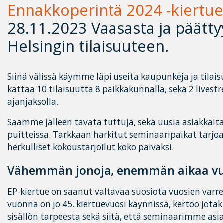
Ennakkoperintä 2024 -kiertue
28.11.2023 Vaasasta ja päätty
Helsingin tilaisuuteen.
Siinä välissä käymme läpi useita kaupunkeja ja tila
kattaa 10 tilaisuutta 8 paikkakunnalla, sekä 2 lives
ajanjaksolla.
Saamme jälleen tavata tuttuja, sekä uusia asiakkaita
puitteissa. Tarkkaan harkitut seminaaripaikat tarjoa
herkulliset kokoustarjoilut koko päiväksi.
Vähemmän jonoja, enemmän aikaa vu
EP-kiertue on saanut valtavaa suosiota vuosien varrell
vuonna on jo 45. kiertuevuosi käynnissä, kertoo jot
sisällön tarpeesta sekä siitä, että seminaarimme asi