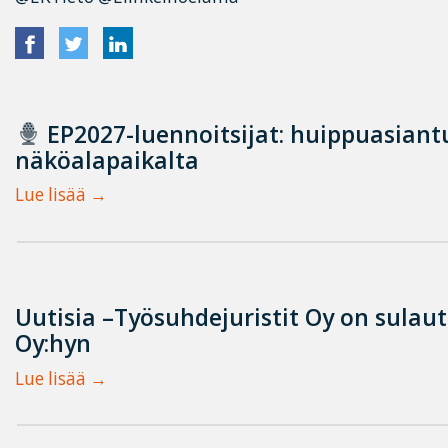
EP2027-luennoitsijat: huippuasian
näköalapaikalta
Lue lisää
Uutisia –Työsuhdejuristit Oy on sulau
Oy:hyn
Lue lisää