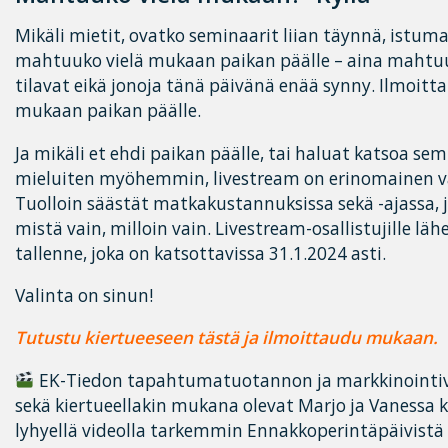
Mikäli mietit, ovatko seminaarit liian täynnä, istuma
mahtuuko vielä mukaan paikan päälle – aina mahtuu
tilavat eikä jonoja tänä päivänä enää synny. Ilmoitta
mukaan paikan päälle.
Ja mikäli et ehdi paikan päälle, tai haluat katsoa sem
mieluiten myöhemmin, livestream on erinomainen va
Tuolloin säästät matkakustannuksissa sekä -ajassa, j
mistä vain, milloin vain. Livestream-osallistujille l
tallenne, joka on katsottavissa 31.1.2024 asti.
Valinta on sinun!
Tutustu kiertueeseen
tästä ja ilmoittaudu mukaan.
EK-Tiedon tapahtumatuotannon ja markkinointivi
sekä kiertueellakin mukana olevat Marjo ja Vanessa ke
lyhyellä videolla tarkemmin Ennakkoperintäpäivistä (