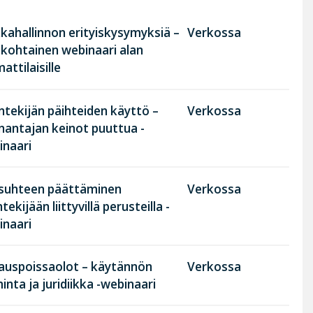
kahallinnon erityiskysymyksiä –
Verkossa
nkohtainen webinaari alan
ttilaisille
tekijän päihteiden käyttö –
Verkossa
nantajan keinot puuttua -
inaari
suhteen päättäminen
Verkossa
tekijään liittyvillä perusteilla -
inaari
rauspoissaolot – käytännön
Verkossa
inta ja juridiikka -webinaari