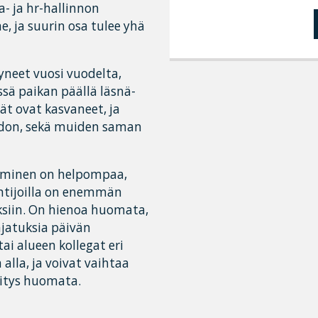
a- ja hr-hallinnon
, ja suurin osa tulee yhä
yneet vuosi vuodelta,
sä paikan päällä läsnä-
ät ovat kasvaneet, ja
edon, sekä muiden saman
ituminen on helpompaa,
ntijoilla on enemmän
ksiin. On hienoa huomata,
ajatuksia päivän
i alueen kollegat eri
alla, ja voivat vaihtaa
hitys huomata.