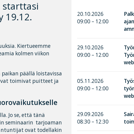
starttasi
y 19.12.
20.10.2026
Palk
09:00 – 12:00
aja
amma
isuuksia. Kiertueemme
29.10.2026
Työn
treamia kolmen viikon
09:00 – 12:00
Työ
web
 paikan päällä loistavissa
05.11.2026
Työ
vat toimivat puitteet ja
09:00 – 12:00
työn
web
orovaikutukselle
29.09.2026
Sai
a. Jo se, että tänä
08:30 – 12:30
toim
akin seminaarin tarjoaman
antuntijat ovat todellakin