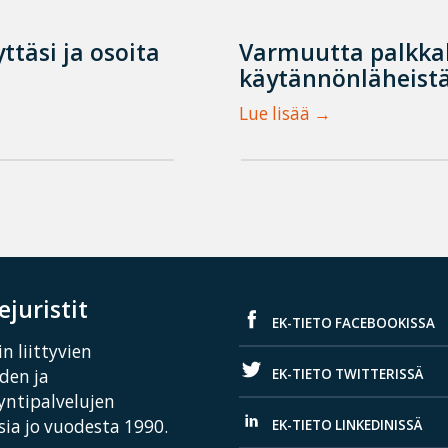
ttäsi ja osoita
Varmuutta palkka
käytännönläheistä
Lue lisää
juristit
EK-TIETO FACEBOOKISSA
n liittyvien
EK-TIETO TWITTERISSÄ
iden ja
yntipalvelujen
ia jo vuodesta 1990.
EK-TIETO LINKEDINISSÄ