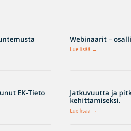
tuntemusta
Webinaarit – osall
Lue lisää
tunut EK-Tieto
Jatkuvuutta ja pit
kehittämiseksi.
Lue lisää