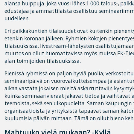
alansa huippuja. Joka vuosi lähes 1 000 talous-, palkk
edustajaa ja ammattilaista osallistuu seminaariimme
uudelleen.
Eri paikkakuntien tilaisuudet ovat kuitenkin pienent
etenkin koronan jälkeen. Ryhmien kokojen pienentyes
tilaisuuksissa, livestream-lähetysten osallistujamäär
muutos on ollut huomattavissa myös muissa EK-Ti
alan toimijoiden tilaisuuksissa.
Pienissä ryhmissä on paljon hyviä puolia; verkosto
seminaaripäivä on vuorovaikutteisempaa ja asiantu
aikaa vastata jokaisen mieltä askarruttaviin kysymy
kuinka seminaarivieraat jakavat tietoa ja vaihtavat 
teemoista, sekä sen ulkopuolelta. Saman kaupungin ta
organisaatioista ja yrityksistä tapaavat saman katon 
kuulumisia päivän mittaan. Tämä on ollut hieno ke
Mahtuuko vielä mukaan? -Kyllä