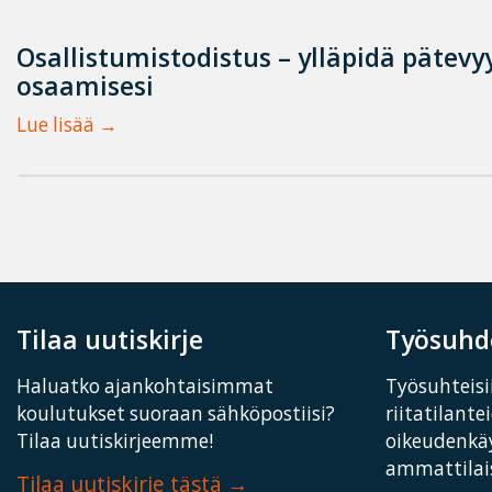
Osallistumistodistus – ylläpidä pätevyy
osaamisesi
Lue lisää
Tilaa uutiskirje
Työsuhde
Haluatko ajankohtaisimmat
Työsuhteisii
koulutukset suoraan sähköpostiisi?
riitatilante
Tilaa uutiskirjeemme!
oikeudenkä
ammattilais
Tilaa uutiskirje tästä