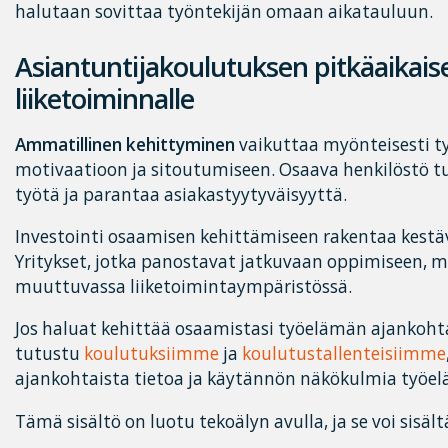
halutaan sovittaa työntekijän omaan aikatauluun.
Asiantuntijakoulutuksen pitkäaikais
liiketoiminnalle
Ammatillinen kehittyminen
vaikuttaa myönteisesti t
motivaatioon ja sitoutumiseen. Osaava henkilöstö
työtä ja parantaa asiakastyytyväisyyttä.
Investointi osaamisen kehittämiseen rakentaa kestäv
Yritykset, jotka panostavat jatkuvaan oppimiseen,
muuttuvassa liiketoimintaympäristössä.
Jos haluat kehittää osaamistasi työelämän ajankohta
tutustu
koulutuksiimme
ja
koulutustallenteisiimme
ajankohtaista tietoa ja käytännön näkökulmia työelä
Tämä sisältö on luotu tekoälyn avulla, ja se voi sisält