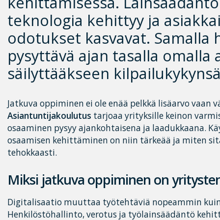
kehittämisessä. Lainsäädäntö 
teknologia kehittyy ja asiakk
odotukset kasvavat. Samalla 
pysyttävä ajan tasalla omalla 
säilyttääkseen kilpailukykynsä
Jatkuva oppiminen ei ole enää pelkkä lisäarvo vaan
Asiantuntijakoulutus
tarjoaa yrityksille keinon varmi
osaaminen pysyy ajankohtaisena ja laadukkaana. Kä
osaamisen kehittäminen on niin tärkeää ja miten sit
tehokkaasti.
Miksi jatkuva oppiminen on yrityste
Digitalisaatio muuttaa työtehtäviä nopeammin kui
Henkilöstöhallinto, verotus ja työlainsäädäntö kehit