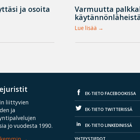
ttäsi ja osoita
Varmuutta palkka
käytännönläheistä
Lue lisää
juristit
EK-TIETO FACEBOOKISSA
n liittyvien
EK-TIETO TWITTERISSÄ
iden ja
yntipalvelujen
ia jo vuodesta 1990.
EK-TIETO LINKEDINISSÄ
arkemmin
YHTEYSTIEDOT