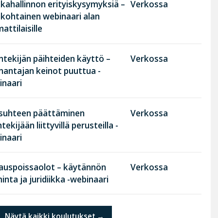
kahallinnon erityiskysymyksiä –
Verkossa
nkohtainen webinaari alan
ttilaisille
tekijän päihteiden käyttö –
Verkossa
nantajan keinot puuttua -
inaari
suhteen päättäminen
Verkossa
tekijään liittyvillä perusteilla -
inaari
rauspoissaolot – käytännön
Verkossa
inta ja juridiikka -webinaari
Näytä kaikki koulutukset