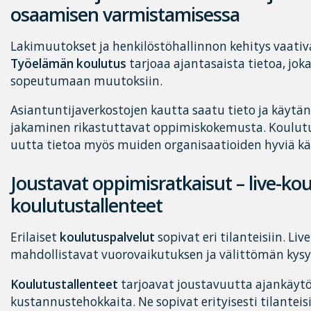
osaamisen varmistamisessa
Lakimuutokset ja henkilöstöhallinnon kehitys vaativ
Työelämän koulutus
tarjoaa ajantasaista tietoa, joka
sopeutumaan muutoksiin.
Asiantuntijaverkostojen kautta saatu tieto ja käyt
jakaminen rikastuttavat oppimiskokemusta. Koulutuk
uutta tietoa myös muiden organisaatioiden hyviä kä
Joustavat oppimisratkaisut – live-kou
koulutustallenteet
Erilaiset
koulutuspalvelut
sopivat eri tilanteisiin. Li
mahdollistavat vuorovaikutuksen ja välittömän kys
Koulutustallenteet
tarjoavat joustavuutta ajankäytö
kustannustehokkaita. Ne sopivat erityisesti tilanteis