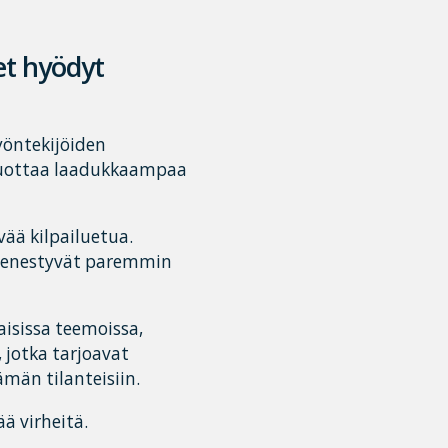
et hyödyt
yöntekijöiden
 tuottaa laadukkaampaa
ää kilpailuetua.
 menestyvät paremmin
isissa teemoissa,
, jotka tarjoavat
män tilanteisiin.
ää virheitä.