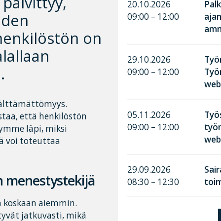
päivittyy,
20.10.2026
Palk
aiden
09:00 – 12:00
aja
amma
henkilöstön on
alallaan
29.10.2026
Työn
.
09:00 – 12:00
Työ
web
 välttämättömyys.
05.11.2026
Työ
staa, että henkilöstön
09:00 – 12:00
työn
ymme läpi, miksi
web
ä voi toteuttaa
29.09.2026
Sai
n menestystekijä
08:30 – 12:30
toim
n koskaan aiemmin.
tyvät jatkuvasti, mikä