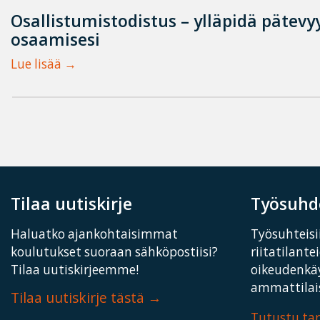
Osallistumistodistus – ylläpidä pätevyy
osaamisesi
Lue lisää
Tilaa uutiskirje
Työsuhde
Haluatko ajankohtaisimmat
Työsuhteisii
koulutukset suoraan sähköpostiisi?
riitatilante
Tilaa uutiskirjeemme!
oikeudenkä
ammattilais
Tilaa uutiskirje tästä
Tutustu t