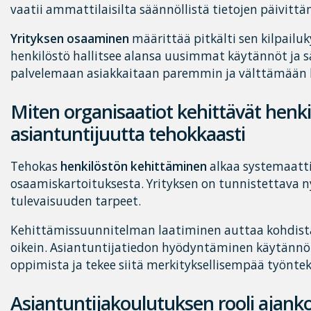
vaatii ammattilaisilta säännöllistä tietojen päivittä
Yrityksen osaaminen
määrittää pitkälti sen kilpailu
henkilöstö hallitsee alansa uusimmat käytännöt ja s
palvelemaan asiakkaitaan paremmin ja välttämään kal
Miten organisaatiot kehittävät henk
asiantuntijuutta tehokkaasti
Tehokas
henkilöstön kehittäminen
alkaa systemaatt
osaamiskartoituksesta. Yrityksen on tunnistettava 
tulevaisuuden tarpeet.
Kehittämissuunnitelman laatiminen auttaa kohdist
oikein. Asiantuntijatiedon hyödyntäminen käytännön
oppimista ja tekee siitä merkityksellisempää työnteki
Asiantuntijakoulutuksen rooli ajank