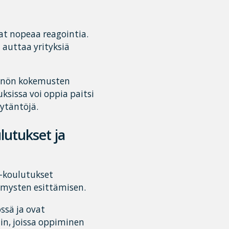
at nopeaa reagointia.
 auttaa yrityksiä
ännön kokemusten
sissa voi oppia paitsi
ytäntöjä.
lutukset ja
ve-koulutukset
ymysten esittämisen.
ssä ja ovat
iin, joissa oppiminen