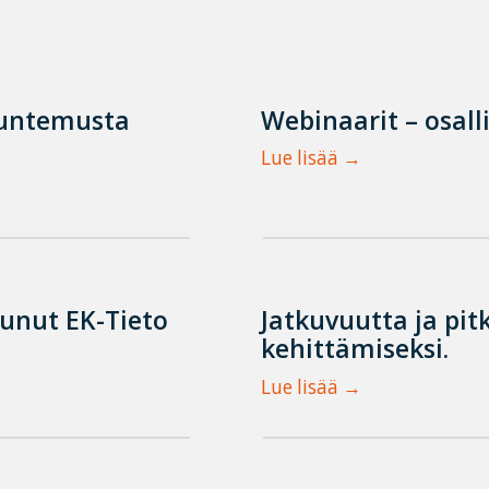
tuntemusta
Webinaarit – osall
Lue lisää
tunut EK-Tieto
Jatkuvuutta ja pit
kehittämiseksi.
Lue lisää