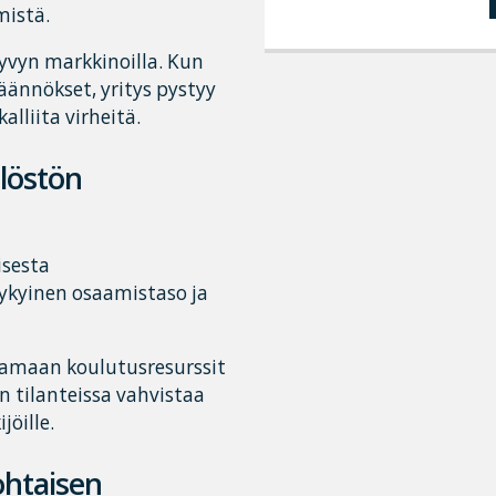
mistä.
kyvyn markkinoilla. Kun
äännökset, yritys pystyy
liita virheitä.
ilöstön
isesta
nykyinen osaamistaso ja
amaan koulutusresurssit
 tilanteissa vahvistaa
jöille.
ohtaisen