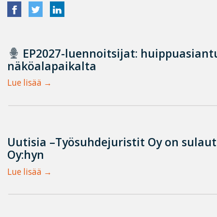
EP2027-luennoitsijat: huippuasian
näköalapaikalta
Lue lisää
Uutisia –Työsuhdejuristit Oy on sulau
Oy:hyn
Lue lisää